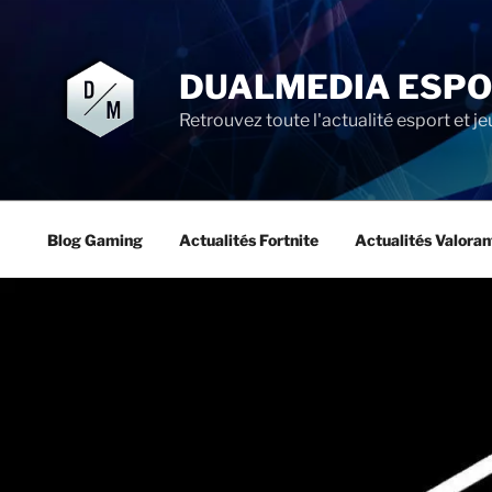
Aller
au
contenu
DUALMEDIA ESP
principal
Retrouvez toute l'actualité esport et je
Blog Gaming
Actualités Fortnite
Actualités Valoran