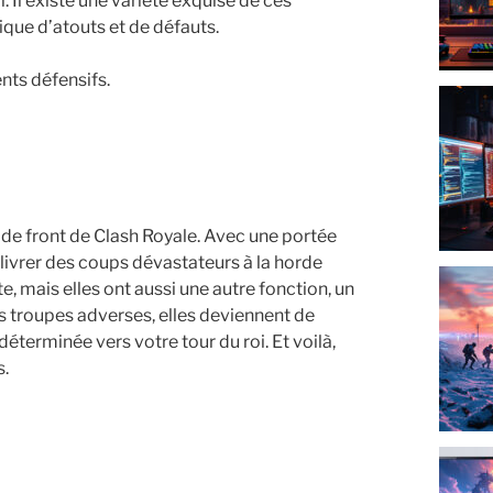
 Il existe une variété exquise de ces
que d’atouts et de défauts.
ts défensifs.
e de front de Clash Royale. Avec une portée
élivrer des coups dévastateurs à la horde
 mais elles ont aussi une autre fonction, un
des troupes adverses, elles deviennent de
éterminée vers votre tour du roi. Et voilà,
s.