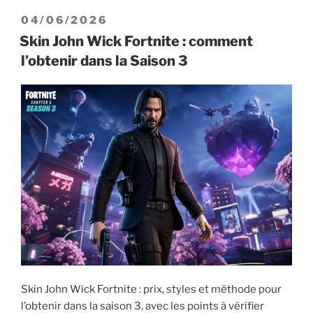
«
PUBLIÉ
04/06/2026
Shattered
LE
Skin John Wick Fortnite : comment
»
l’obtenir dans la Saison 3
Fortnite
:
tout
sur
la
fin
de
la
Saison
2 »
Skin John Wick Fortnite : prix, styles et méthode pour
l’obtenir dans la saison 3, avec les points à vérifier