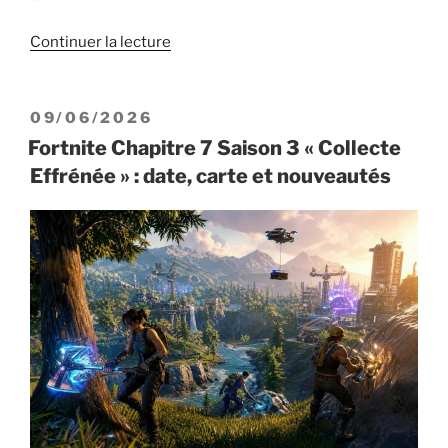
de
Continuer la lecture
« Passe
de
combat
PUBLIÉ
09/06/2026
Fortnite
LE
Fortnite Chapitre 7 Saison 3 « Collecte
Saison
Effrénée » : date, carte et nouveautés
3
:
tous
les
skins
(John
Wick,
Slone…) »