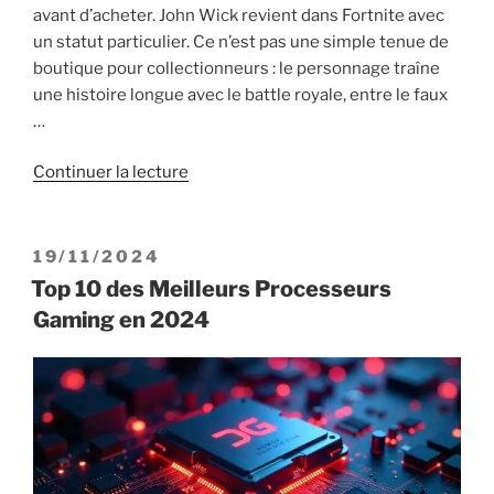
avant d’acheter. John Wick revient dans Fortnite avec
un statut particulier. Ce n’est pas une simple tenue de
boutique pour collectionneurs : le personnage traîne
une histoire longue avec le battle royale, entre le faux
…
de
Continuer la lecture
« Skin
John
Wick
PUBLIÉ
19/11/2024
Fortnite
LE
Top 10 des Meilleurs Processeurs
:
Gaming en 2024
comment
l’obtenir
dans
la
Saison
3 »