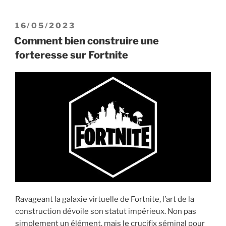
meilleurs
créateurs
PUBLIÉ
16/05/2023
de
LE
Comment bien construire une
contenu
forteresse sur Fortnite
sur
Fortnite »
Ravageant la galaxie virtuelle de Fortnite, l’art de la
construction dévoile son statut impérieux. Non pas
simplement un élément, mais le crucifix séminal pour