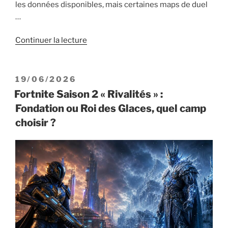
les données disponibles, mais certaines maps de duel
…
de
Continuer la lecture
« Fortnite
:
meilleures
PUBLIÉ
19/06/2026
cartes
LE
Fortnite Saison 2 « Rivalités » :
Prop
Fondation ou Roi des Glaces, quel camp
Hunt
choisir ?
/
AIM
(codes
juin
2026) »