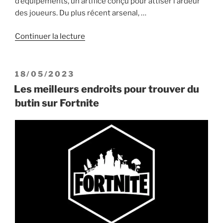
d’équipements, un artifice conçu pour attiser l’ardeur
des joueurs. Du plus récent arsenal, …
de
Continuer la lecture
« Comment
bien
utiliser
PUBLIÉ
18/05/2023
la
LE
Les meilleurs endroits pour trouver du
nouvelle
butin sur Fortnite
arme
de
Fortnite
:
l’arc
explosif »