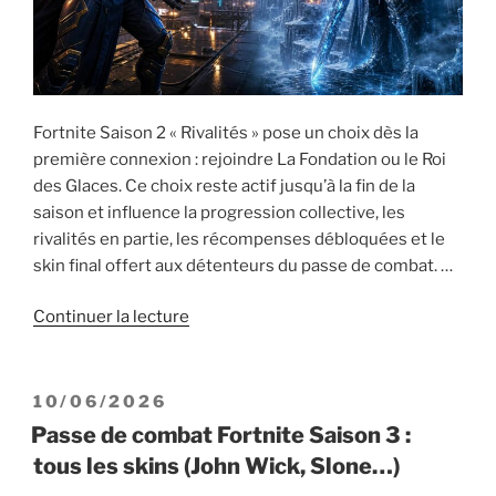
Fortnite Saison 2 « Rivalités » pose un choix dès la
première connexion : rejoindre La Fondation ou le Roi
des Glaces. Ce choix reste actif jusqu’à la fin de la
saison et influence la progression collective, les
rivalités en partie, les récompenses débloquées et le
skin final offert aux détenteurs du passe de combat. …
de
Continuer la lecture
« Fortnite
Saison
2
PUBLIÉ
10/06/2026
«
LE
Passe de combat Fortnite Saison 3 :
Rivalités
tous les skins (John Wick, Slone…)
»