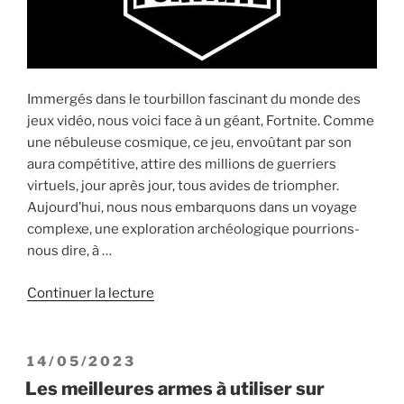
Immergés dans le tourbillon fascinant du monde des
jeux vidéo, nous voici face à un géant, Fortnite. Comme
une nébuleuse cosmique, ce jeu, envoûtant par son
aura compétitive, attire des millions de guerriers
virtuels, jour après jour, tous avides de triompher.
Aujourd’hui, nous nous embarquons dans un voyage
complexe, une exploration archéologique pourrions-
nous dire, à …
de
Continuer la lecture
« Les
Meilleurs
Joueurs
PUBLIÉ
14/05/2023
Professionnels
LE
Les meilleures armes à utiliser sur
de