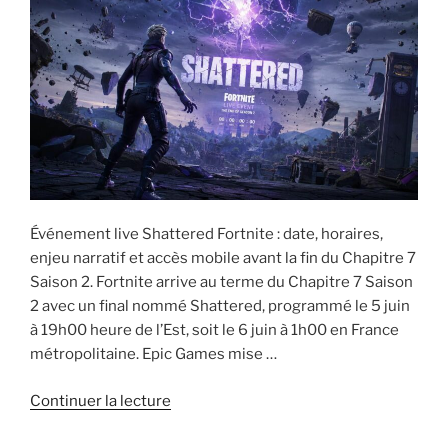
:
date,
carte
et
nouveautés »
Événement live Shattered Fortnite : date, horaires,
enjeu narratif et accès mobile avant la fin du Chapitre 7
Saison 2. Fortnite arrive au terme du Chapitre 7 Saison
2 avec un final nommé Shattered, programmé le 5 juin
à 19h00 heure de l’Est, soit le 6 juin à 1h00 en France
métropolitaine. Epic Games mise …
de
Continuer la lecture
« Événement
live