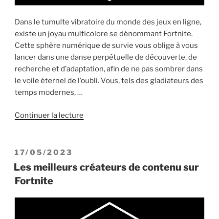
Dans le tumulte vibratoire du monde des jeux en ligne,
existe un joyau multicolore se dénommant Fortnite.
Cette sphère numérique de survie vous oblige à vous
lancer dans une danse perpétuelle de découverte, de
recherche et d’adaptation, afin de ne pas sombrer dans
le voile éternel de l’oubli. Vous, tels des gladiateurs des
temps modernes, …
de
Continuer la lecture
« Les
meilleurs
endroits
PUBLIÉ
17/05/2023
pour
LE
Les meilleurs créateurs de contenu sur
trouver
Fortnite
du
butin
sur