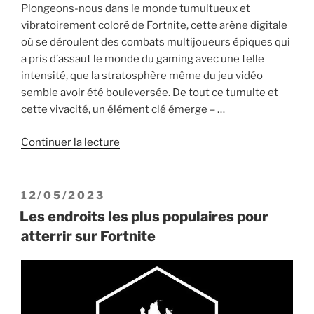
Plongeons-nous dans le monde tumultueux et
vibratoirement coloré de Fortnite, cette arène digitale
où se déroulent des combats multijoueurs épiques qui
a pris d’assaut le monde du gaming avec une telle
intensité, que la stratosphère même du jeu vidéo
semble avoir été bouleversée. De tout ce tumulte et
cette vivacité, un élément clé émerge – …
de
Continuer la lecture
« Comment
bien
utiliser
PUBLIÉ
12/05/2023
les
LE
Les endroits les plus populaires pour
véhicules
atterrir sur Fortnite
sur
Fortnite »