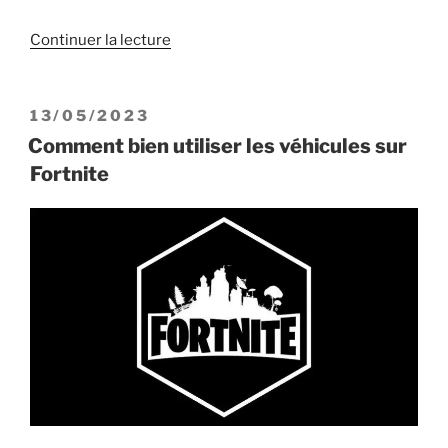
de
Continuer la lecture
« Les
meilleures
armes
PUBLIÉ
13/05/2023
à
LE
Comment bien utiliser les véhicules sur
utiliser
Fortnite
sur
Fortnite »