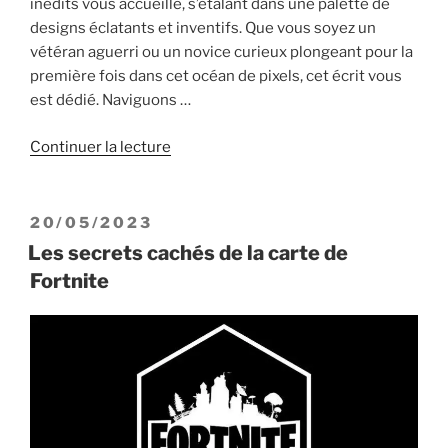
inédits vous accueille, s’étalant dans une palette de
designs éclatants et inventifs. Que vous soyez un
vétéran aguerri ou un novice curieux plongeant pour la
première fois dans cet océan de pixels, cet écrit vous
est dédié. Naviguons …
de
Continuer la lecture
« Les
nouveaux
skins
PUBLIÉ
20/05/2023
Fortnite
LE
Les secrets cachés de la carte de
de
Fortnite
la
saison
10 »