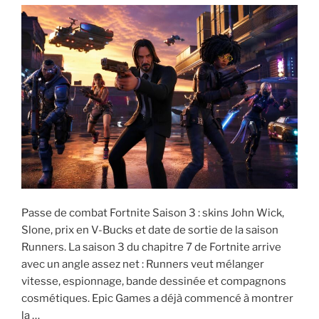
:
Fondation
ou
Roi
des
Glaces,
quel
camp
choisir
? »
Passe de combat Fortnite Saison 3 : skins John Wick,
Slone, prix en V-Bucks et date de sortie de la saison
Runners. La saison 3 du chapitre 7 de Fortnite arrive
avec un angle assez net : Runners veut mélanger
vitesse, espionnage, bande dessinée et compagnons
cosmétiques. Epic Games a déjà commencé à montrer
la …