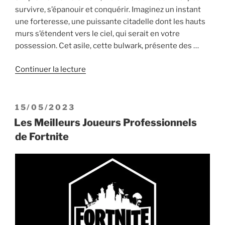
survivre, s’épanouir et conquérir. Imaginez un instant
une forteresse, une puissante citadelle dont les hauts
murs s’étendent vers le ciel, qui serait en votre
possession. Cet asile, cette bulwark, présente des …
de
Continuer la lecture
« Comment
bien
construire
PUBLIÉ
15/05/2023
une
LE
Les Meilleurs Joueurs Professionnels
forteresse
de Fortnite
sur
Fortnite »