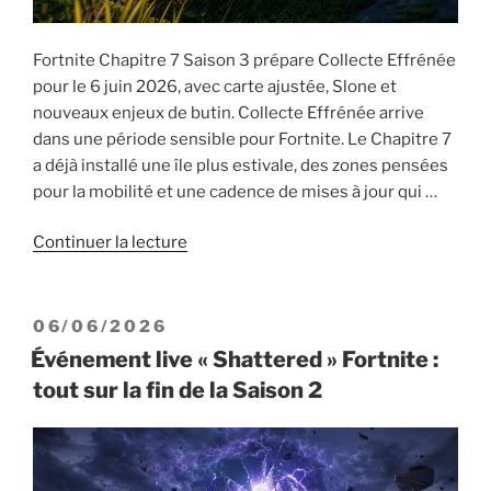
Fortnite Chapitre 7 Saison 3 prépare Collecte Effrénée
pour le 6 juin 2026, avec carte ajustée, Slone et
nouveaux enjeux de butin. Collecte Effrénée arrive
dans une période sensible pour Fortnite. Le Chapitre 7
a déjà installé une île plus estivale, des zones pensées
pour la mobilité et une cadence de mises à jour qui …
de
Continuer la lecture
« Fortnite
Chapitre
7
PUBLIÉ
06/06/2026
Saison
LE
Événement live « Shattered » Fortnite :
3
tout sur la fin de la Saison 2
«
Collecte
Effrénée
»