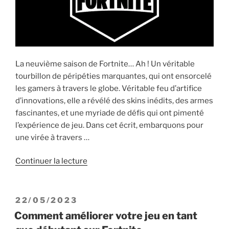
La neuvième saison de Fortnite… Ah ! Un véritable
tourbillon de péripéties marquantes, qui ont ensorcelé
les gamers à travers le globe. Véritable feu d’artifice
d’innovations, elle a révélé des skins inédits, des armes
fascinantes, et une myriade de défis qui ont pimenté
l’expérience de jeu. Dans cet écrit, embarquons pour
une virée à travers …
de
Continuer la lecture
« Les
meilleurs
moments
PUBLIÉ
22/05/2023
de
LE
Comment améliorer votre jeu en tant
la