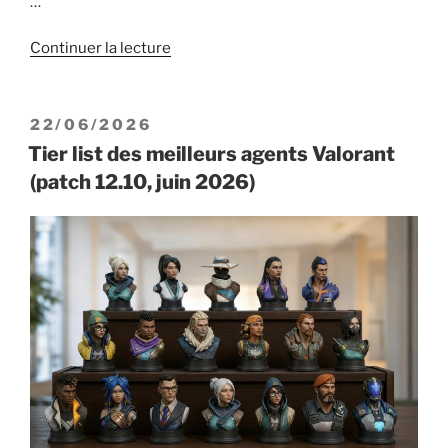
…
de
Continuer la lecture
« Mode
Escarmouche
Ascension
PUBLIÉ
22/06/2026
Valorant
LE
Tier list des meilleurs agents Valorant
:
(patch 12.10, juin 2026)
comment
ça
marche »