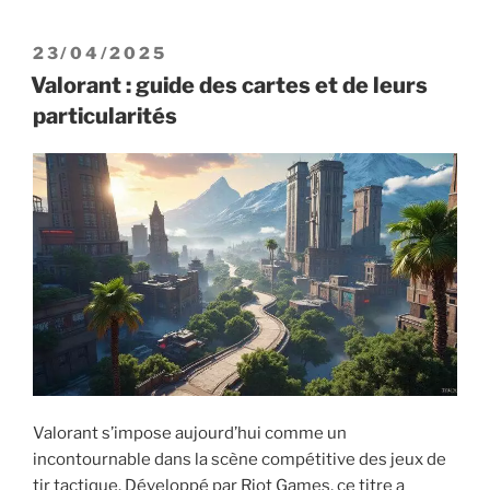
:
découvrir
PUBLIÉ
23/04/2025
les
LE
Valorant : guide des cartes et de leurs
agents
particularités
et
leur
potentiel
caché »
Valorant s’impose aujourd’hui comme un
incontournable dans la scène compétitive des jeux de
tir tactique. Développé par Riot Games, ce titre a