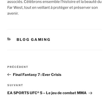
associés. Célébrons ensemble l’histoire et la beauté du
Far West, tout en veillant à protéger et préserver son
avenir.
CATÉGORIES
BLOG GAMING
Navigation
Article
PRÉCÉDENT
de
précédent
Final Fantasy 7 : Ever Crisis
l’article
Article
SUIVANT
suivant
EA SPORTS UFC® 5 – Le jeu de combat MMA