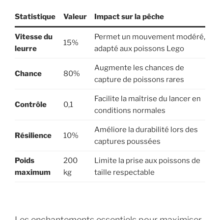
Statistique
Valeur
Impact sur la pêche
Vitesse du
Permet un mouvement modéré,
15%
leurre
adapté aux poissons Lego
Augmente les chances de
Chance
80%
capture de poissons rares
Facilite la maîtrise du lancer en
Contrôle
0,1
conditions normales
Améliore la durabilité lors des
Résilience
10%
captures poussées
Poids
200
Limite la prise aux poissons de
maximum
kg
taille respectable
Les enchantements essentiels pour maximiser