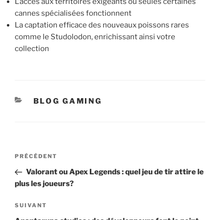
L’accès aux territoires exigeants où seules certaines
cannes spécialisées fonctionnent
La captation efficace des nouveaux poissons rares
comme le Studolodon, enrichissant ainsi votre
collection
CATÉGORIES
BLOG GAMING
Navigation
Article
PRÉCÉDENT
de
précédent
Valorant ou Apex Legends : quel jeu de tir attire le
l’article
plus les joueurs?
Article
SUIVANT
suivant