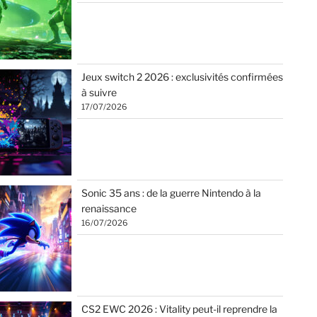
Jeux switch 2 2026 : exclusivités confirmées
à suivre
17/07/2026
Sonic 35 ans : de la guerre Nintendo à la
renaissance
16/07/2026
CS2 EWC 2026 : Vitality peut-il reprendre la