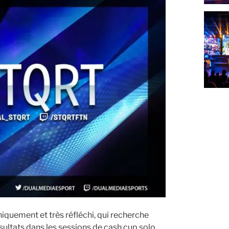
niquement et très réfléchi, qui recherche
sultats dans les sessions de cash cup solo