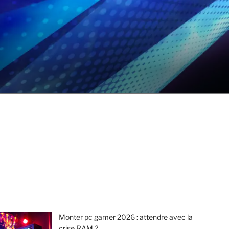
Monter pc gamer 2026 : attendre avec la
crise RAM ?