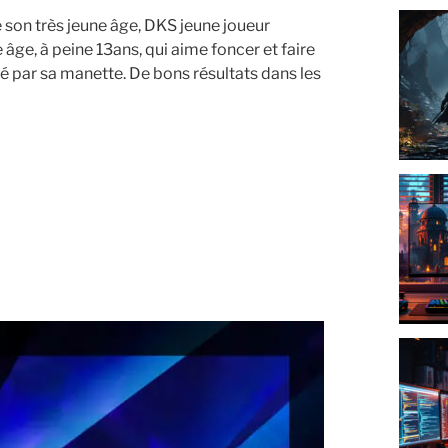
é son très jeune âge, DKS jeune joueur
 âge, à peine 13ans, qui aime foncer et faire
par sa manette. De bons résultats dans les