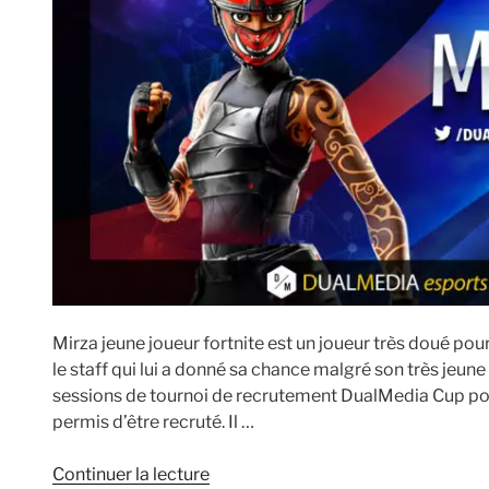
Mirza jeune joueur fortnite est un joueur très doué pou
le staff qui lui a donné sa chance malgré son très jeun
sessions de tournoi de recrutement DualMedia Cup pou
permis d’être recruté. Il …
de
Continuer la lecture