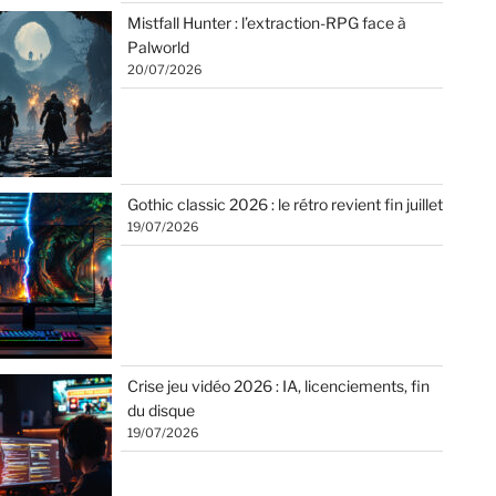
Mistfall Hunter : l’extraction-RPG face à
Palworld
20/07/2026
Gothic classic 2026 : le rétro revient fin juillet
19/07/2026
Crise jeu vidéo 2026 : IA, licenciements, fin
du disque
19/07/2026