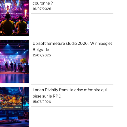
couronne ?
16/07/2026
Ubisoft fermeture studio 2026 : Winnipeg et
Belgrade
15/07/2026
Larian Divinity Ram : la crise mémoire qui
pèse sur le RPG
15/07/2026