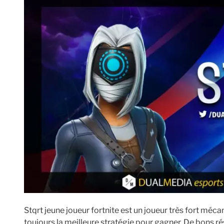
Stqrt jeune joueur fortnite est un joueur très fort méca
toujours la meilleure stratégie pour gagner. De bons ré