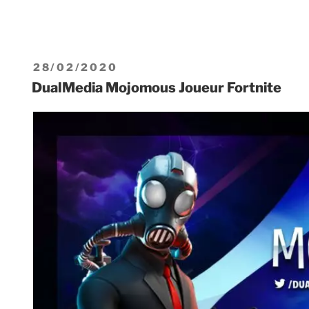
« DualMedia
Mirza
Joueur
Fortnite »
PUBLIÉ
28/02/2020
LE
DualMedia Mojomous Joueur Fortnite