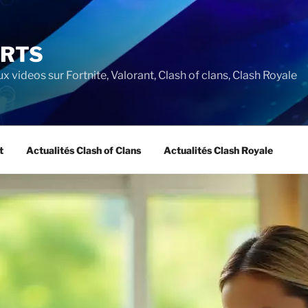
ORTS
ux videos sur Fortnite, Valorant, Clash of clans, Clash Royale
t
Actualités Clash of Clans
Actualités Clash Royale