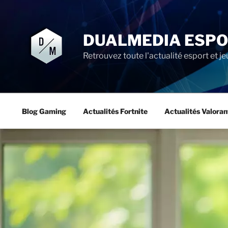
Aller
au
contenu
DUALMEDIA ESP
principal
Retrouvez toute l'actualité esport et je
Blog Gaming
Actualités Fortnite
Actualités Valoran