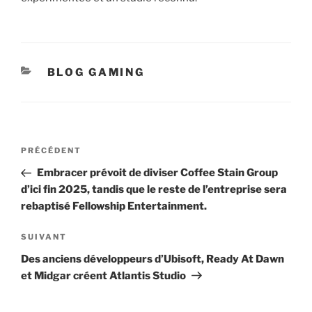
CATÉGORIES
BLOG GAMING
Navigation
Article
PRÉCÉDENT
de
précédent
Embracer prévoit de diviser Coffee Stain Group
l’article
d’ici fin 2025, tandis que le reste de l’entreprise sera
rebaptisé Fellowship Entertainment.
Article
SUIVANT
suivant
Des anciens développeurs d’Ubisoft, Ready At Dawn
et Midgar créent Atlantis Studio