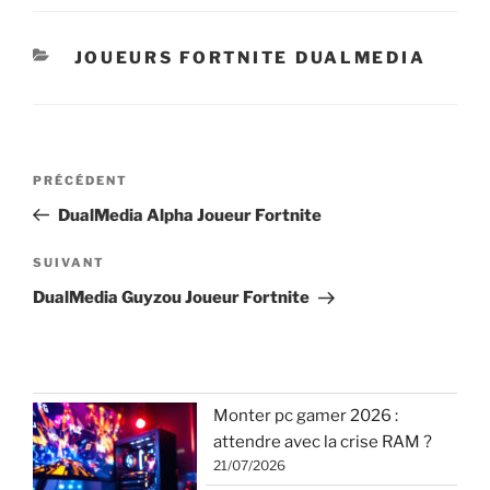
CATÉGORIES
JOUEURS FORTNITE DUALMEDIA
Navigation
Article
PRÉCÉDENT
de
précédent
DualMedia Alpha Joueur Fortnite
l’article
Article
SUIVANT
suivant
DualMedia Guyzou Joueur Fortnite
Monter pc gamer 2026 :
attendre avec la crise RAM ?
21/07/2026