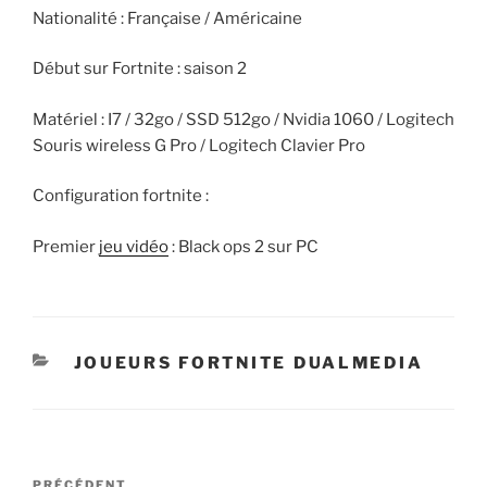
Nationalité : Française / Américaine
Début sur Fortnite : saison 2
Matériel : I7 / 32go / SSD 512go / Nvidia 1060 / Logitech
Souris wireless G Pro / Logitech Clavier Pro
Configuration fortnite :
Premier
jeu vidéo
: Black ops 2 sur PC
CATÉGORIES
JOUEURS FORTNITE DUALMEDIA
Navigation
PRÉCÉDENT