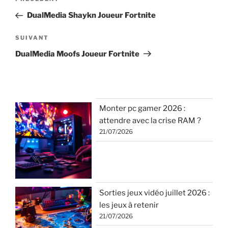
Article
de
précédent
DualMedia Shaykn Joueur Fortnite
l’article
Article
SUIVANT
suivant
DualMedia Moofs Joueur Fortnite
Monter pc gamer 2026 :
attendre avec la crise RAM ?
21/07/2026
Sorties jeux vidéo juillet 2026 :
les jeux à retenir
21/07/2026