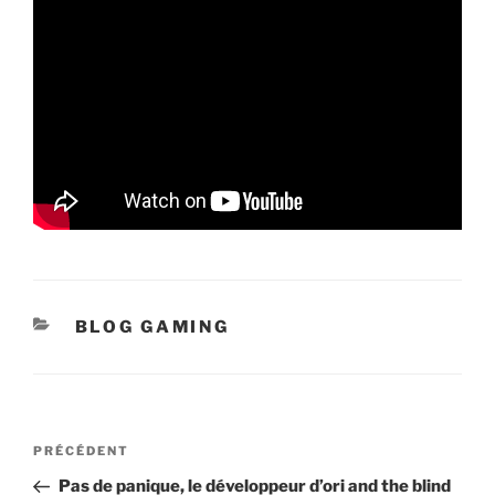
CATÉGORIES
BLOG GAMING
Navigation
Article
PRÉCÉDENT
de
précédent
Pas de panique, le développeur d’ori and the blind