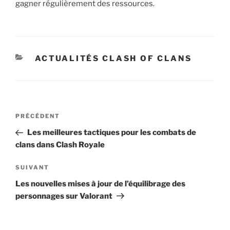
gagner régulièrement des ressources.
CATÉGORIES
ACTUALITÉS CLASH OF CLANS
Navigation
Article
PRÉCÉDENT
de
précédent
Les meilleures tactiques pour les combats de
l’article
clans dans Clash Royale
Article
SUIVANT
suivant
Les nouvelles mises à jour de l’équilibrage des
personnages sur Valorant