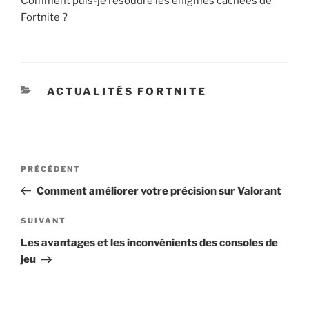
Comment puis-je résoudre les énigmes cachées de
Fortnite ?
CATÉGORIES
ACTUALITÉS FORTNITE
Navigation
Article
PRÉCÉDENT
de
précédent
Comment améliorer votre précision sur Valorant
l’article
Article
SUIVANT
suivant
Les avantages et les inconvénients des consoles de
jeu