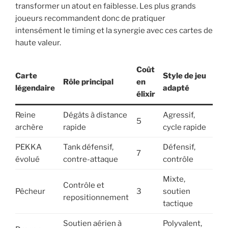
transformer un atout en faiblesse. Les plus grands
joueurs recommandent donc de pratiquer
intensément le timing et la synergie avec ces cartes de
haute valeur.
Coût
Carte
Style de jeu
Rôle principal
en
légendaire
adapté
élixir
Reine
Dégâts à distance
Agressif,
5
archère
rapide
cycle rapide
PEKKA
Tank défensif,
Défensif,
7
évolué
contre-attaque
contrôle
Mixte,
Contrôle et
Pêcheur
3
soutien
repositionnement
tactique
Soutien aérien à
Polyvalent,