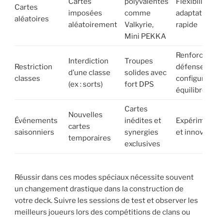
Cartes
polyvalentes
Flexibilité e
Cartes
imposées
comme
adaptation
aléatoires
aléatoirement
Valkyrie,
rapide
Mini PEKKA
Renforcer
Interdiction
Troupes
Restriction
défense et
d’une classe
solides avec
classes
configurati
(ex : sorts)
fort DPS
équilibrées
Cartes
Nouvelles
Événements
inédites et
Expériment
cartes
saisonniers
synergies
et innovati
temporaires
exclusives
Réussir dans ces modes spéciaux nécessite souvent
un changement drastique dans la construction de
votre deck. Suivre les sessions de test et observer les
meilleurs joueurs lors des compétitions de clans ou