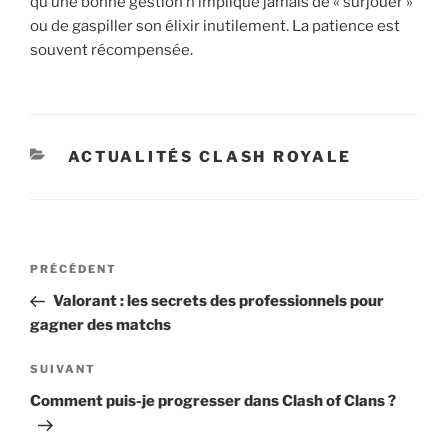
qu’une bonne gestion n’implique jamais de « surjouer »
ou de gaspiller son élixir inutilement. La patience est
souvent récompensée.
CATÉGORIES
ACTUALITÉS CLASH ROYALE
Navigation
Article
PRÉCÉDENT
de
précédent
Valorant : les secrets des professionnels pour
l’article
gagner des matchs
Article
SUIVANT
suivant
Comment puis-je progresser dans Clash of Clans ?