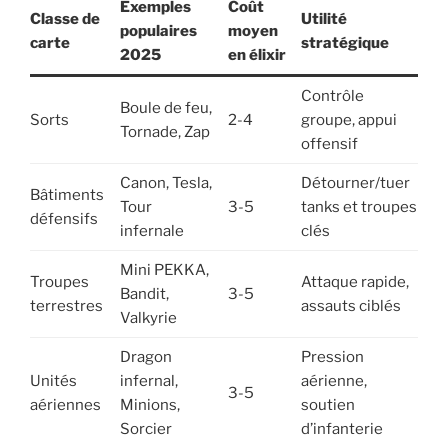
Exemples
Coût
Classe de
Utilité
populaires
moyen
carte
stratégique
2025
en élixir
Contrôle
Boule de feu,
Sorts
2-4
groupe, appui
Tornade, Zap
offensif
Canon, Tesla,
Détourner/tuer
Bâtiments
Tour
3-5
tanks et troupes
défensifs
infernale
clés
Mini PEKKA,
Troupes
Attaque rapide,
Bandit,
3-5
terrestres
assauts ciblés
Valkyrie
Dragon
Pression
Unités
infernal,
aérienne,
3-5
aériennes
Minions,
soutien
Sorcier
d’infanterie