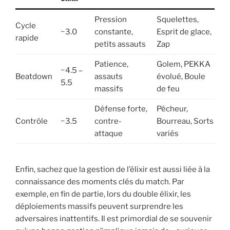
Pression
Squelettes,
Cycle
~3.0
constante,
Esprit de glace,
rapide
petits assauts
Zap
Patience,
Golem, PEKKA
~4.5 –
Beatdown
assauts
évolué, Boule
5.5
massifs
de feu
Défense forte,
Pêcheur,
Contrôle
~3.5
contre-
Bourreau, Sorts
attaque
variés
Enfin, sachez que la gestion de l’élixir est aussi liée à la
connaissance des moments clés du match. Par
exemple, en fin de partie, lors du double élixir, les
déploiements massifs peuvent surprendre les
adversaires inattentifs. Il est primordial de se souvenir