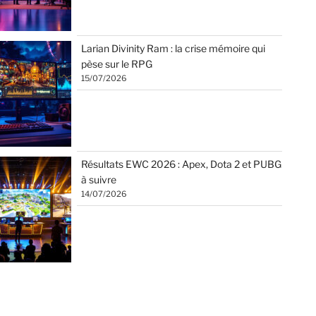
Larian Divinity Ram : la crise mémoire qui
pèse sur le RPG
15/07/2026
Résultats EWC 2026 : Apex, Dota 2 et PUBG
à suivre
14/07/2026