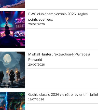
EWC club championship 2026 : règles,
points et enjeux
20/07/2026
Mistfall Hunter : l’extraction-RPG face à
Palworld
20/07/2026
Gothic classic 2026 : le rétro revient fin juillet
19/07/2026