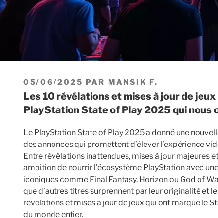
PUBLIÉ
05/06/2025
PAR
MANSIK F.
LE
Les 10 révélations et mises à jour de jeux les plus impressionnantes du
PlayStation State of Play 2025 qui nous 
Le PlayStation State of Play 2025 a donné une nouvelle 
des annonces qui promettent d’élever l’expérience vidé
Entre révélations inattendues, mises à jour majeures et
ambition de nourrir l’écosystème PlayStation avec une
iconiques comme Final Fantasy, Horizon ou God of War 
que d’autres titres surprennent par leur originalité et l
révélations et mises à jour de jeux qui ont marqué le St
du monde entier.