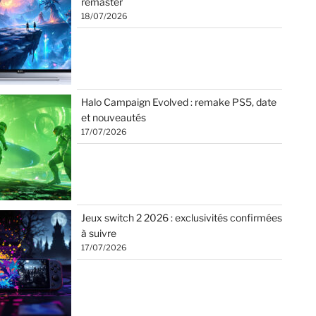
remaster
18/07/2026
Halo Campaign Evolved : remake PS5, date
et nouveautés
17/07/2026
Jeux switch 2 2026 : exclusivités confirmées
à suivre
17/07/2026