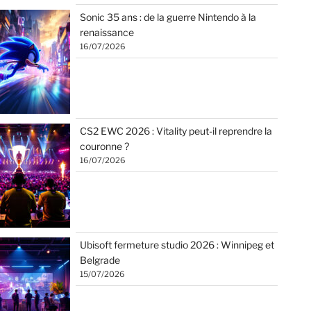
Sonic 35 ans : de la guerre Nintendo à la
renaissance
16/07/2026
CS2 EWC 2026 : Vitality peut-il reprendre la
couronne ?
16/07/2026
Ubisoft fermeture studio 2026 : Winnipeg et
Belgrade
15/07/2026