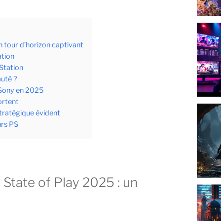
n tour d’horizon captivant
ation
Station
auté ?
e Sony en 2025
ortent
stratégique évident
urs PS