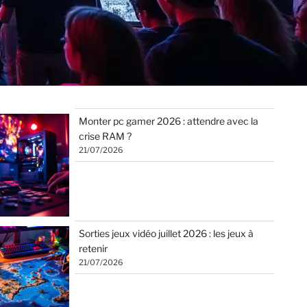
Monter pc gamer 2026 : attendre avec la
crise RAM ?
21/07/2026
Sorties jeux vidéo juillet 2026 : les jeux à
retenir
21/07/2026