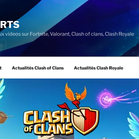
ORTS
ux videos sur Fortnite, Valorant, Clash of clans, Clash Royale
t
Actualités Clash of Clans
Actualités Clash Royale