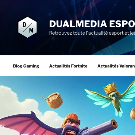
Aller
au
contenu
DUALMEDIA ESP
principal
Retrouvez toute l'actualité esport et je
Blog Gaming
Actualités Fortnite
Actualités Valoran