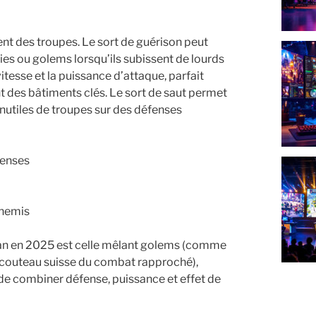
nt des troupes. Le sort de guérison peut
ies ou golems lorsqu’ils subissent de lourds
tesse et la puissance d’attaque, parfait
t des bâtiments clés. Le sort de saut permet
s inutiles de troupes sur des défenses
fenses
nnemis
lan en 2025 est celle mêlant golems (comme
s (couteau suisse du combat rapproché),
de combiner défense, puissance et effet de