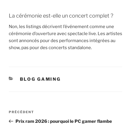
La cérémonie est-elle un concert complet ?
Non, les listings décrivent l’événement comme une
cérémonie d’ouverture avec spectacle live. Les artistes
sont annoncés pour des performances intégrées au
show, pas pour des concerts standalone.
CATÉGORIES
BLOG GAMING
Navigation
Article
PRÉCÉDENT
de
précédent
Prix ram 2026 : pourquoi le PC gamer flambe
l’article