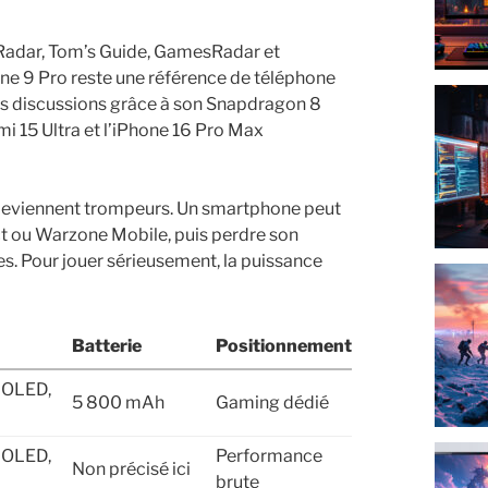
chRadar, Tom’s Guide, GamesRadar et
ne 9 Pro reste une référence de téléphone
es discussions grâce à son Snapdragon 8
mi 15 Ultra et l’iPhone 16 Pro Max
deviennent trompeurs. Un smartphone peut
t ou Warzone Mobile, puis perdre son
ces. Pour jouer sérieusement, la puissance
Batterie
Positionnement
MOLED,
5 800 mAh
Gaming dédié
MOLED,
Performance
Non précisé ici
brute