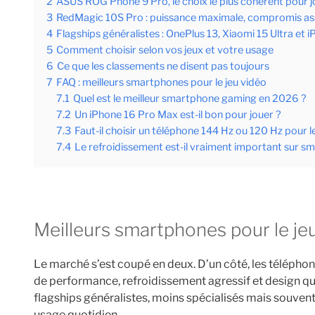
2
ASUS ROG Phone 9 Pro, le choix le plus cohérent pour j
3
RedMagic 10S Pro : puissance maximale, compromis a
4
Flagships généralistes : OnePlus 13, Xiaomi 15 Ultra et
5
Comment choisir selon vos jeux et votre usage
6
Ce que les classements ne disent pas toujours
7
FAQ : meilleurs smartphones pour le jeu vidéo
7.1
Quel est le meilleur smartphone gaming en 2026 ?
7.2
Un iPhone 16 Pro Max est-il bon pour jouer ?
7.3
Faut-il choisir un téléphone 144 Hz ou 120 Hz pour 
7.4
Le refroidissement est-il vraiment important sur 
Meilleurs smartphones pour le je
Le marché s’est coupé en deux. D’un côté, les télépho
de performance, refroidissement agressif et design qui 
flagships généralistes, moins spécialisés mais souvent m
usage quotidien.