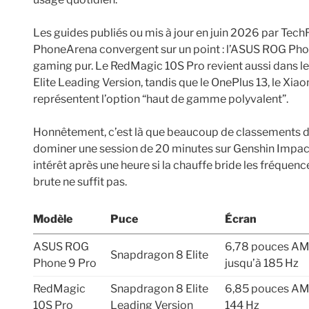
Les guides publiés ou mis à jour en juin 2026 par Te
PhoneArena convergent sur un point : l’ASUS ROG Pho
gaming pur. Le RedMagic 10S Pro revient aussi dans l
Elite Leading Version, tandis que le OnePlus 13, le Xiao
représentent l’option “haut de gamme polyvalent”.
Honnêtement, c’est là que beaucoup de classements 
dominer une session de 20 minutes sur Genshin Impac
intérêt après une heure si la chauffe bride les fréquen
brute ne suffit pas.
Modèle
Puce
Écran
ASUS ROG
6,78 pouces A
Snapdragon 8 Elite
Phone 9 Pro
jusqu’à 185 Hz
RedMagic
Snapdragon 8 Elite
6,85 pouces A
10S Pro
Leading Version
144 Hz