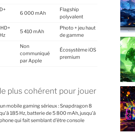
HD+
Flagship
6 000 mAh
polyvalent
QHD+
Photo + jeu haut
5 410 mAh
 Hz
de gamme
Non
Écosystème iOS
communiqué
premium
par Apple
le plus cohérent pour jouer
un mobile gaming sérieux : Snapdragon 8
u’à 185 Hz, batterie de 5 800 mAh, jusqu’à
phone qui fait semblant d’être console