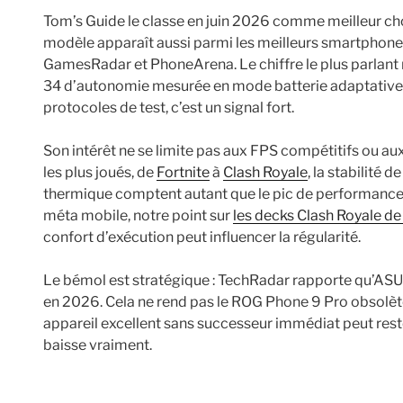
Tom’s Guide le classe en juin 2026 comme meilleur cho
modèle apparaît aussi parmi les meilleurs smartphones
GamesRadar et PhoneArena. Le chiffre le plus parlant r
34 d’autonomie mesurée en mode batterie adaptative.
protocoles de test, c’est un signal fort.
Son intérêt ne se limite pas aux FPS compétitifs ou aux
les plus joués, de
Fortnite
à
Clash Royale
, la stabilité d
thermique comptent autant que le pic de performance.
méta mobile, notre point sur
les decks Clash Royale de
confort d’exécution peut influencer la régularité.
Le bémol est stratégique : TechRadar rapporte qu’ASU
en 2026. Cela ne rend pas le ROG Phone 9 Pro obsolète
appareil excellent sans successeur immédiat peut reste
baisse vraiment.