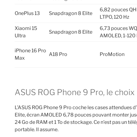
6,82 pouces Q
OnePlus 13
Snapdragon 8 Elite
LTPO, 120 Hz
Xiaomi 15
6,73 pouces W
Snapdragon 8 Elite
Ultra
AMOLED, 1-120
iPhone 16 Pro
A18 Pro
ProMotion
Max
ASUS ROG Phone 9 Pro, le choix 
L’ASUS ROG Phone 9 Pro coche les cases attendues d’
Elite, écran AMOLED 6,78 pouces pouvant monter jusq
24 Go de RAM et 1 To de stockage. Ce n’est pas un télé
portable. Il assume.