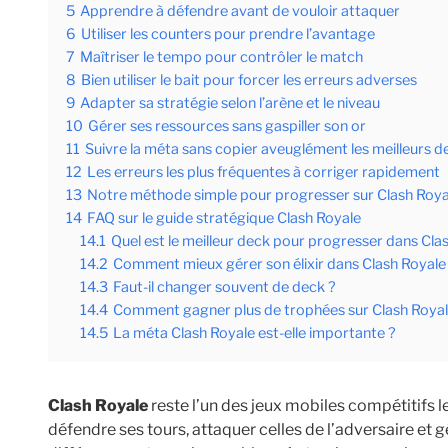
5
Apprendre à défendre avant de vouloir attaquer
6
Utiliser les counters pour prendre l’avantage
7
Maîtriser le tempo pour contrôler le match
8
Bien utiliser le bait pour forcer les erreurs adverses
9
Adapter sa stratégie selon l’arène et le niveau
10
Gérer ses ressources sans gaspiller son or
11
Suivre la méta sans copier aveuglément les meilleurs d
12
Les erreurs les plus fréquentes à corriger rapidement
13
Notre méthode simple pour progresser sur Clash Roya
14
FAQ sur le guide stratégique Clash Royale
14.1
Quel est le meilleur deck pour progresser dans Cla
14.2
Comment mieux gérer son élixir dans Clash Royale
14.3
Faut-il changer souvent de deck ?
14.4
Comment gagner plus de trophées sur Clash Royal
14.5
La méta Clash Royale est-elle importante ?
Clash Royale
reste l’un des jeux mobiles compétitifs le
défendre ses tours, attaquer celles de l’adversaire et 