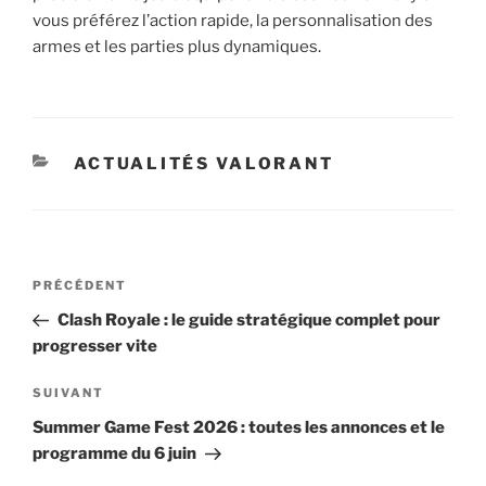
vous préférez l’action rapide, la personnalisation des
armes et les parties plus dynamiques.
CATÉGORIES
ACTUALITÉS VALORANT
Navigation
Article
PRÉCÉDENT
de
précédent
Clash Royale : le guide stratégique complet pour
l’article
progresser vite
Article
SUIVANT
suivant
Summer Game Fest 2026 : toutes les annonces et le
programme du 6 juin