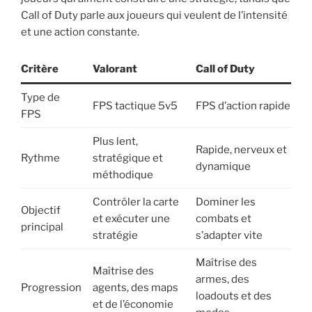
Call of Duty parle aux joueurs qui veulent de l’intensité
et une action constante.
Critère
Valorant
Call of Duty
Type de
FPS tactique 5v5
FPS d’action rapide
FPS
Plus lent,
Rapide, nerveux et
Rythme
stratégique et
dynamique
méthodique
Contrôler la carte
Dominer les
Objectif
et exécuter une
combats et
principal
stratégie
s’adapter vite
Maîtrise des
Maîtrise des
armes, des
Progression
agents, des maps
loadouts et des
et de l’économie