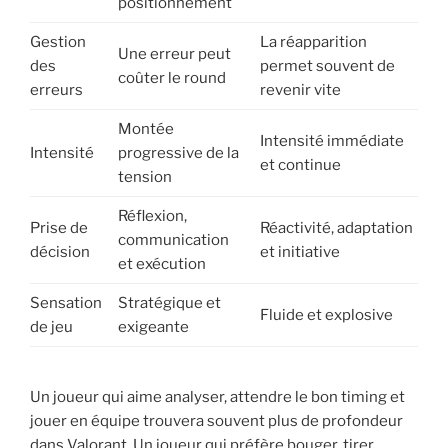
positionnement
Gestion
La réapparition
Une erreur peut
des
permet souvent de
coûter le round
erreurs
revenir vite
Montée
Intensité immédiate
Intensité
progressive de la
et continue
tension
Réflexion,
Prise de
Réactivité, adaptation
communication
décision
et initiative
et exécution
Sensation
Stratégique et
Fluide et explosive
de jeu
exigeante
Un joueur qui aime analyser, attendre le bon timing et
jouer en équipe trouvera souvent plus de profondeur
dans Valorant. Un joueur qui préfère bouger, tirer,