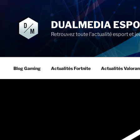
Aller
au
contenu
DUALMEDIA ESP
principal
Retrouvez toute l'actualité esport et je
Blog Gaming
Actualités Fortnite
Actualités Valoran