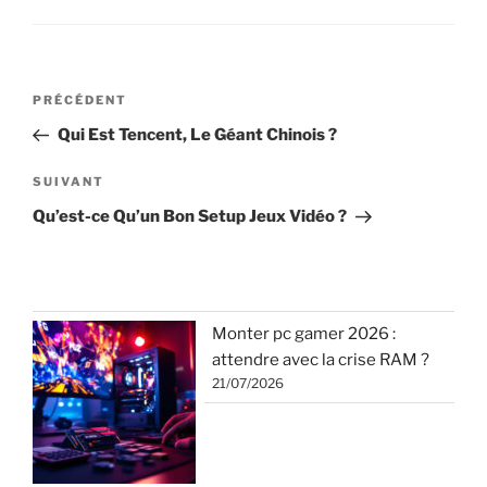
Navigation
Article
PRÉCÉDENT
de
précédent
Qui Est Tencent, Le Géant Chinois ?
l’article
Article
SUIVANT
suivant
Qu’est-ce Qu’un Bon Setup Jeux Vidéo ?
Monter pc gamer 2026 :
attendre avec la crise RAM ?
21/07/2026