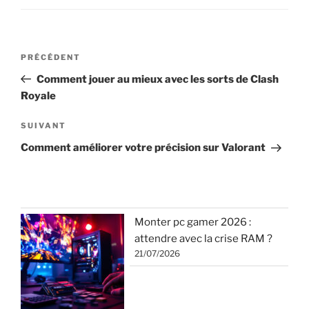
Navigation
Article
PRÉCÉDENT
de
précédent
Comment jouer au mieux avec les sorts de Clash
l’article
Royale
Article
SUIVANT
suivant
Comment améliorer votre précision sur Valorant
Monter pc gamer 2026 :
attendre avec la crise RAM ?
21/07/2026