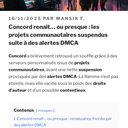
PUBLIÉ
16/11/2025
PAR
MANSIK F.
LE
Concord renaît… ou presque : les
projets communautaires suspendus
suite à des alertes DMCA
Concord
a brièvement retrouvé un souffle grâce à des
serveurs personnalisés issus de
projets
communautaires
, avant une nette
suspension
provoquée par des
alertes DMCA
. La flamme n’est pas
éteinte, mais elle vacille sous le poids des
droits
d’auteur
et d’un possible
contentieux
.
Contenus
masquer
1
Concord renaît… ou presque : renaissance freinée par
des alertes DMCA