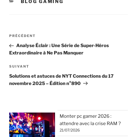
CATÉGORIES
BLOG GAMING
Navigation
Article
PRÉCÉDENT
de
précédent
Analyse Éclair : Une Série de Super-Héros
l’article
Extraordinaire à Ne Pas Manquer
Article
SUIVANT
suivant
Solutions et astuces de NYT Connections du 17
novembre 2025 – Édition n°890
Monter pc gamer 2026 :
attendre avec la crise RAM ?
21/07/2026