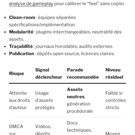
analyse de gameplay
pour calibrer le “feel” sans copier.
Clean-room
: équipes séparées
spécifications/implémentation.
Modularité
: plugins interchangeables, neutralité des
assets.
Traçabilité
: journaux horodatés, audits externes.
Publication
: dépôts open source, licences claires.
Signal
Parade
Niveau
Risque
déclencheur
recommandée
résiduel
Assets
Atteinte
Usage
Faible si
neutres
,
aux droits
d’assets
contrôles
génération
d’auteur
protégés
stricts
procédurale
Docs
DMCA
Vidéos,
techniques,
sur
dépôts
Moyen