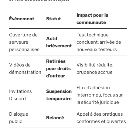
Impact pour la
Événement
Statut
communauté
Ouverture de
Test technique
Actif
serveurs
concluant, arrivée de
brièvement
personnalisés
nouveaux testeurs
Retirées
Vidéos de
Visibilité réduite,
pour droits
démonstration
prudence accrue
d’auteur
Flux d’adhésion
Invitations
Suspension
interrompu, focus sur
Discord
temporaire
la sécurité juridique
Dialogue
Appel à des pratiques
Relancé
public
conformes et ouvertes