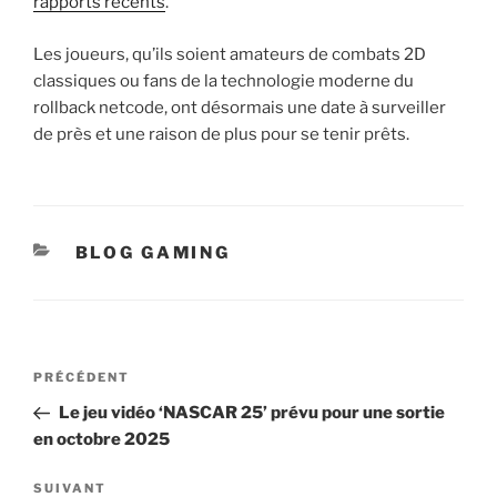
rapports récents
.
Les joueurs, qu’ils soient amateurs de combats 2D
classiques ou fans de la technologie moderne du
rollback netcode, ont désormais une date à surveiller
de près et une raison de plus pour se tenir prêts.
CATÉGORIES
BLOG GAMING
Navigation
Article
PRÉCÉDENT
de
précédent
Le jeu vidéo ‘NASCAR 25’ prévu pour une sortie
l’article
en octobre 2025
Article
SUIVANT