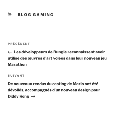
CATÉGORIES
BLOG GAMING
Navigation
Article
PRÉCÉDENT
de
précédent
Les développeurs de Bungie reconnaissent avoir
l’article
utilisé des œuvres d’art volées dans leur nouveau jeu
Marathon
Article
SUIVANT
suivant
De nouveaux rendus du casting de Mario ont été
dévoilés, accompagnés d’un nouveau design pour
Diddy Kong