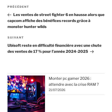
Navigation
Article
PRÉCÉDENT
de
précédent
Les ventes de street fighter 6 en hausse alors que
l’article
capcom affiche des bénéfices records grâce à
monster hunter wilds
Article
SUIVANT
suivant
Ubisoft reste en difficulté financière avec une chute
des ventes de 17 % pour l’année 2024-2025
Monter pc gamer 2026 :
attendre avec la crise RAM ?
21/07/2026