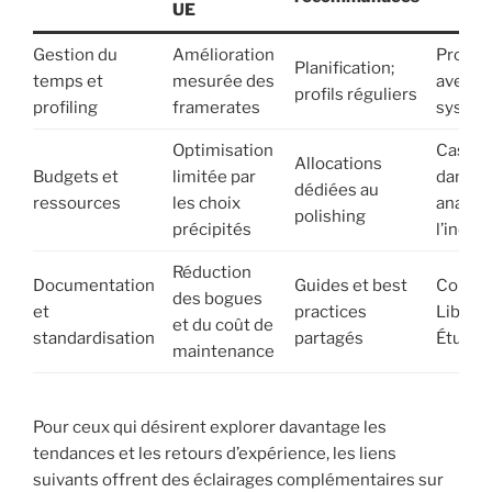
UE
Gestion du
Amélioration
Projets
Planification;
temps et
mesurée des
avec pr
profils réguliers
profiling
framerates
systém
Optimisation
Cas év
Allocations
Budgets et
limitée par
dans le
dédiées au
ressources
les choix
analys
polishing
précipités
l’indus
Réduction
Documentation
Guides et best
Collect
des bogues
et
practices
Libre e
et du coût de
standardisation
partagés
Études
maintenance
Pour ceux qui désirent explorer davantage les
tendances et les retours d’expérience, les liens
suivants offrent des éclairages complémentaires sur