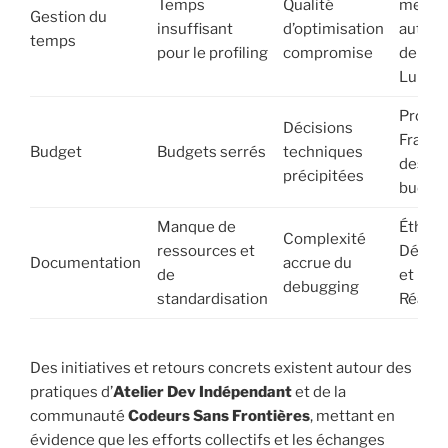
Temps
Qualité
menti
Gestion du
insuffisant
d’optimisation
autour
temps
pour le profiling
compromise
de
Lumen
Projet
Décisions
France
Budget
Budgets serrés
techniques
des li
précipitées
budgét
Manque de
Éthiqu
Complexité
ressources et
Dével
Documentation
accrue du
de
et UE 
debugging
standardisation
Réacti
Des initiatives et retours concrets existent autour des
pratiques d’
Atelier Dev Indépendant
et de la
communauté
Codeurs Sans Frontières
, mettant en
évidence que les efforts collectifs et les échanges