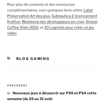
Pour plus de contexte et des ressources
complémentaires, voici quelques liens utiles:
Label
Preservation Art des jeux
,
Subnautica 2: licenciement
Krafton
,
Résilience des développeurs en crise
,
Diviser
Coffee Stain 2025
, et
20 Logiciels pour créer un jeu
vidéo
.
CATÉGORIES
BLOG GAMING
Navigation
Article
PRÉCÉDENT
de
précédent
Nouveaux jeux à découvrir sur PS5 et PS4 cette
l’article
semaine (du 25 au 31 août