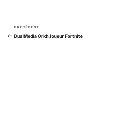
Navigation
Article
PRÉCÉDENT
de
précédent
DualMedia Orkh Joueur Fortnite
l’article