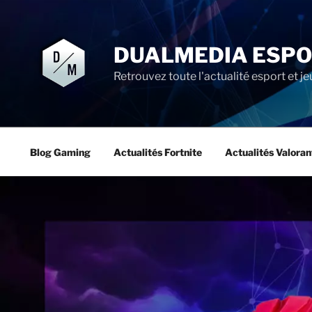
Aller
au
contenu
DUALMEDIA ESP
principal
Retrouvez toute l'actualité esport et je
Blog Gaming
Actualités Fortnite
Actualités Valoran