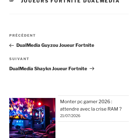
CATÉGORIES
JOUEURS FORTNITE DUALMEDIA
Navigation
Article
PRÉCÉDENT
de
précédent
DualMedia Guyzou Joueur Fortnite
l’article
Article
SUIVANT
suivant
DualMedia Shaykn Joueur Fortnite
Monter pc gamer 2026 :
attendre avec la crise RAM ?
21/07/2026