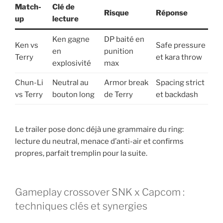
Match-
Clé de
Risque
Réponse
up
lecture
Ken gagne
DP baité en
Ken vs
Safe pressure
en
punition
Terry
et kara throw
explosivité
max
Chun-Li
Neutral au
Armor break
Spacing strict
vs Terry
bouton long
de Terry
et backdash
Le trailer pose donc déjà une grammaire du ring:
lecture du neutral, menace d’anti-air et confirms
propres, parfait tremplin pour la suite.
Gameplay crossover SNK x Capcom :
techniques clés et synergies