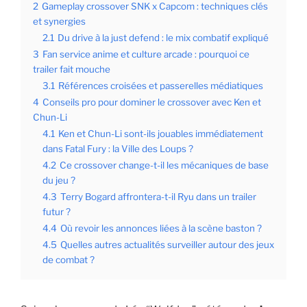
2
Gameplay crossover SNK x Capcom : techniques clés
et synergies
2.1
Du drive à la just defend : le mix combatif expliqué
3
Fan service anime et culture arcade : pourquoi ce
trailer fait mouche
3.1
Références croisées et passerelles médiatiques
4
Conseils pro pour dominer le crossover avec Ken et
Chun-Li
4.1
Ken et Chun-Li sont-ils jouables immédiatement
dans Fatal Fury : la Ville des Loups ?
4.2
Ce crossover change-t-il les mécaniques de base
du jeu ?
4.3
Terry Bogard affrontera-t-il Ryu dans un trailer
futur ?
4.4
Où revoir les annonces liées à la scène baston ?
4.5
Quelles autres actualités surveiller autour des jeux
de combat ?