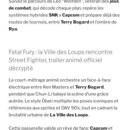
Suivez le parcours de Léo “Wolfden”, vétéran des
jeux
de combat
, qui décode chaque plan, repère les
systèmes hybrides
SNK
x
Capcom
et prépare déjà des
routes de tournois, entre
Terry Bogard
et l’ombre de
Ryu
.
Fatal Fury : la Ville des Loups rencontre
Street Fighter, trailer animé officiel
décrypté
Le court-métrage animé orchestre un face-à-face
électrique entre Ken Masters et
Terry Bogard
,
pendant que Chun-Li balaye la scène d’une grâce
acérée. Le style Ōbari multiplie les poses iconiques et
références aux sprites et OAV 90’s, tout en cadrant la
brutalité urbaine de
La Ville des Loups
.
Cette passerelle valide un rêve de fans:
Capcom
et