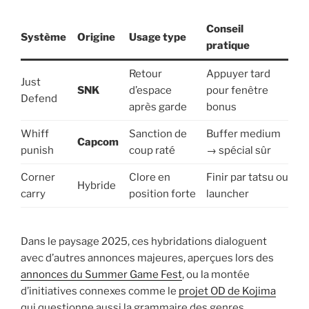
Conseil
Système
Origine
Usage type
pratique
Retour
Appuyer tard
Just
SNK
d’espace
pour fenêtre
Defend
après garde
bonus
Whiff
Sanction de
Buffer medium
Capcom
punish
coup raté
→ spécial sûr
Corner
Clore en
Finir par tatsu ou
Hybride
carry
position forte
launcher
Dans le paysage 2025, ces hybridations dialoguent
avec d’autres annonces majeures, aperçues lors des
annonces du Summer Game Fest
, ou la montée
d’initiatives connexes comme le
projet OD de Kojima
qui questionne aussi la grammaire des genres.