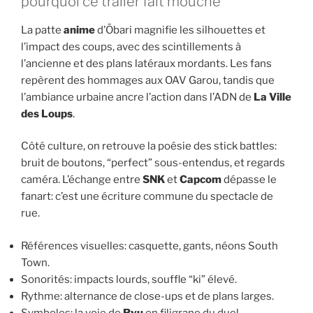
pourquoi ce trailer fait mouche
La patte
anime
d’Ōbari magnifie les silhouettes et
l’impact des coups, avec des scintillements à
l’ancienne et des plans latéraux mordants. Les fans
repèrent des hommages aux OAV Garou, tandis que
l’ambiance urbaine ancre l’action dans l’ADN de
La Ville
des Loups
.
Côté culture, on retrouve la poésie des stick battles:
bruit de boutons, “perfect” sous-entendus, et regards
caméra. L’échange entre
SNK
et
Capcom
dépasse le
fanart: c’est une écriture commune du spectacle de
rue.
Références visuelles: casquette, gants, néons South
Town.
Sonorités: impacts lourds, souffle “ki” élevé.
Rythme: alternance de close-ups et de plans larges.
Symboles: la voie de
Ryu
en filigrane du duel.