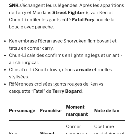
SNK
s’échangent leurs légendes. Après les apparitions
de Terry et Mai dans
Street Fighter
6, voir Ken et
Chun-Li enfiler les gants côté
Fatal Fury
boucle la
boucle avec panache.
Ken embrase l’écran avec Shoryuken flamboyant et
tatsu en corner carry.
Chun-Li cale des confirms en lightning legs et un anti-
air chirurgical.
Clins d’œil à South Town, néons
arcade
et ruelles
stylisées.
Références croisées: gants rouges de Ken vs
casquette “Fatal” de
Terry Bogard
.
Moment
Personnage
Franchise
Note de fan
marquant
Corner
Costume
Ken
Street
combo en
nostalgique et