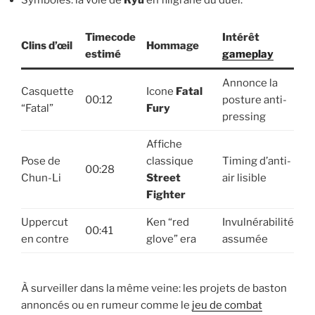
Timecode
Intérêt
Clins d’œil
Hommage
estimé
gameplay
Annonce la
Casquette
Icone
Fatal
00:12
posture anti-
“Fatal”
Fury
pressing
Affiche
Pose de
classique
Timing d’anti-
00:28
Chun-Li
Street
air lisible
Fighter
Uppercut
Ken “red
Invulnérabilité
00:41
en contre
glove” era
assumée
À surveiller dans la même veine: les projets de baston
annoncés ou en rumeur comme le
jeu de combat