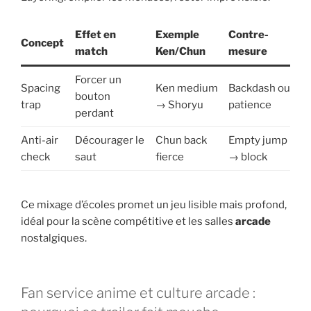
Effet en
Exemple
Contre-
Concept
match
Ken/Chun
mesure
Forcer un
Spacing
Ken medium
Backdash ou
bouton
trap
→ Shoryu
patience
perdant
Anti-air
Décourager le
Chun back
Empty jump
check
saut
fierce
→ block
Ce mixage d’écoles promet un jeu lisible mais profond,
idéal pour la scène compétitive et les salles
arcade
nostalgiques.
Fan service anime et culture arcade :