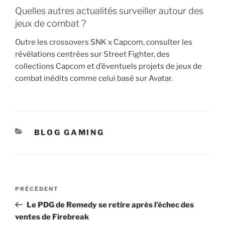
Quelles autres actualités surveiller autour des
jeux de combat ?
Outre les crossovers SNK x Capcom, consulter les
révélations centrées sur Street Fighter, des
collections Capcom et d’éventuels projets de jeux de
combat inédits comme celui basé sur Avatar.
CATÉGORIES
BLOG GAMING
Navigation
Article
PRÉCÉDENT
de
précédent
Le PDG de Remedy se retire après l’échec des
l’article
ventes de Firebreak