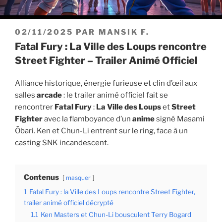
PUBLIÉ
02/11/2025
PAR
MANSIK F.
LE
Fatal Fury : La Ville des Loups rencontre
Street Fighter – Trailer Animé Officiel
Alliance historique, énergie furieuse et clin d’œil aux
salles
arcade
: le trailer animé officiel fait se
rencontrer
Fatal Fury
:
La Ville des Loups
et
Street
Fighter
avec la flamboyance d’un
anime
signé Masami
Ōbari. Ken et Chun-Li entrent sur le ring, face à un
casting SNK incandescent.
Contenus
masquer
1
Fatal Fury : la Ville des Loups rencontre Street Fighter,
trailer animé officiel décrypté
1.1
Ken Masters et Chun-Li bousculent Terry Bogard