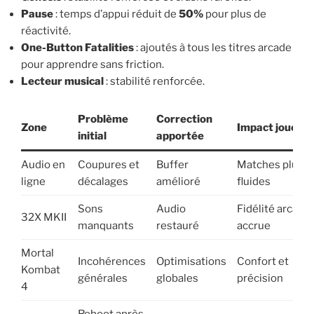
Pause
: temps d’appui réduit de
50%
pour plus de
réactivité.
One-Button Fatalities
: ajoutés à tous les titres arcade
pour apprendre sans friction.
Lecteur musical
: stabilité renforcée.
Problème
Correction
Zone
Impact joueur
initial
apportée
Audio en
Coupures et
Buffer
Matches plus
ligne
décalages
amélioré
fluides
Sons
Audio
Fidélité arcade
32X MKII
manquants
restauré
accrue
Mortal
Incohérences
Optimisations
Confort et
Kombat
générales
globales
précision
4
Reboot après