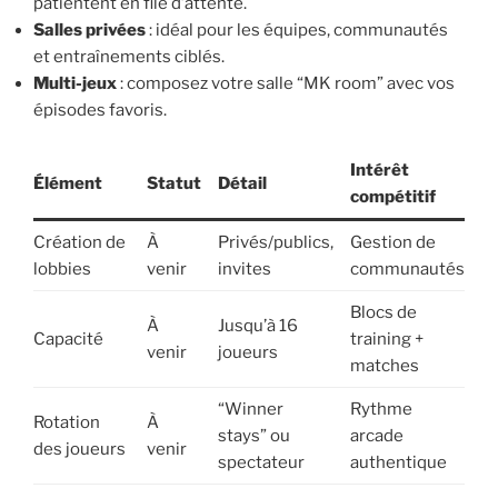
patientent en file d’attente.
Salles privées
: idéal pour les équipes, communautés
et entraînements ciblés.
Multi-jeux
: composez votre salle “MK room” avec vos
épisodes favoris.
Intérêt
Élément
Statut
Détail
compétitif
Création de
À
Privés/publics,
Gestion de
lobbies
venir
invites
communautés
Blocs de
À
Jusqu’à 16
Capacité
training +
venir
joueurs
matches
“Winner
Rythme
Rotation
À
stays” ou
arcade
des joueurs
venir
spectateur
authentique