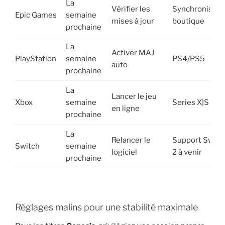
La
Vérifier les
Synchronisati
Epic Games
semaine
mises à jour
boutique
prochaine
La
Activer MAJ
PlayStation
semaine
PS4/PS5
auto
prochaine
La
Lancer le jeu
Xbox
semaine
Series X|S / O
en ligne
prochaine
La
Relancer le
Support Switc
Switch
semaine
logiciel
2 à venir
prochaine
Réglages malins pour une stabilité maximale