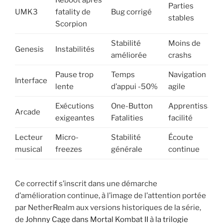
Parties
UMK3
fatality de
Bug corrigé
stables
Scorpion
Stabilité
Moins de
Genesis
Instabilités
améliorée
crashs
Pause trop
Temps
Navigation
Interface
lente
d’appui -50%
agile
Exécutions
One-Button
Apprentissage
Arcade
exigeantes
Fatalities
facilité
Lecteur
Micro-
Stabilité
Écoute
musical
freezes
générale
continue
Ce correctif s’inscrit dans une démarche
d’amélioration continue, à l’image de l’attention portée
par NetherRealm aux versions historiques de la série,
de
Johnny Cage dans Mortal Kombat II
à
la trilogie