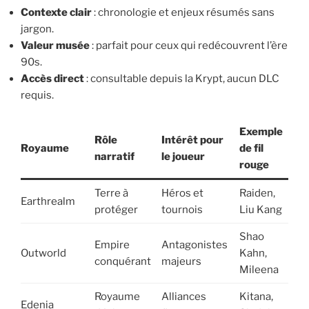
Contexte clair
: chronologie et enjeux résumés sans
jargon.
Valeur musée
: parfait pour ceux qui redécouvrent l’ère
90s.
Accès direct
: consultable depuis la Krypt, aucun DLC
requis.
Exemple
Rôle
Intérêt pour
Royaume
de fil
narratif
le joueur
rouge
Terre à
Héros et
Raiden,
Earthrealm
protéger
tournois
Liu Kang
Shao
Empire
Antagonistes
Outworld
Kahn,
conquérant
majeurs
Mileena
Royaume
Alliances
Kitana,
Edenia