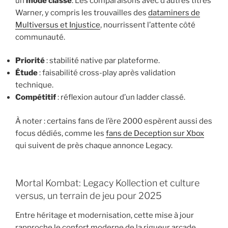
un
mode classé
. Les comparaisons avec d’autres titres
Warner, y compris les trouvailles des
dataminers de
Multiversus et Injustice
, nourrissent l’attente côté
communauté.
Priorité
: stabilité native par plateforme.
Étude
: faisabilité cross-play après validation
technique.
Compétitif
: réflexion autour d’un ladder classé.
À noter : certains fans de l’ère 2000 espèrent aussi des
focus dédiés, comme les
fans de Deception sur Xbox
qui suivent de près chaque annonce Legacy.
Mortal Kombat: Legacy Kollection et culture
versus, un terrain de jeu pour 2025
Entre héritage et modernisation, cette mise à jour
rapproche le confort moderne de la rigueur arcade.