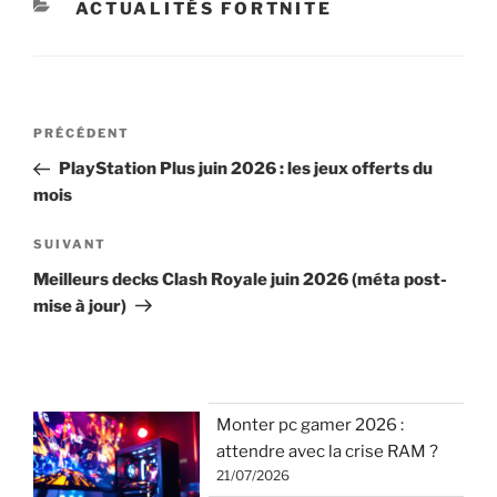
CATÉGORIES
ACTUALITÉS FORTNITE
Navigation
Article
PRÉCÉDENT
de
précédent
PlayStation Plus juin 2026 : les jeux offerts du
l’article
mois
Article
SUIVANT
suivant
Meilleurs decks Clash Royale juin 2026 (méta post-
mise à jour)
Monter pc gamer 2026 :
attendre avec la crise RAM ?
21/07/2026