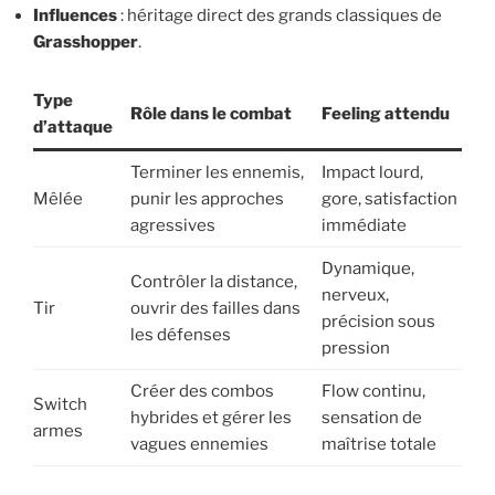
Influences
: héritage direct des grands classiques de
Grasshopper
.
Type
Rôle dans le combat
Feeling attendu
d’attaque
Terminer les ennemis,
Impact lourd,
Mêlée
punir les approches
gore, satisfaction
agressives
immédiate
Dynamique,
Contrôler la distance,
nerveux,
Tir
ouvrir des failles dans
précision sous
les défenses
pression
Créer des combos
Flow continu,
Switch
hybrides et gérer les
sensation de
armes
vagues ennemies
maîtrise totale