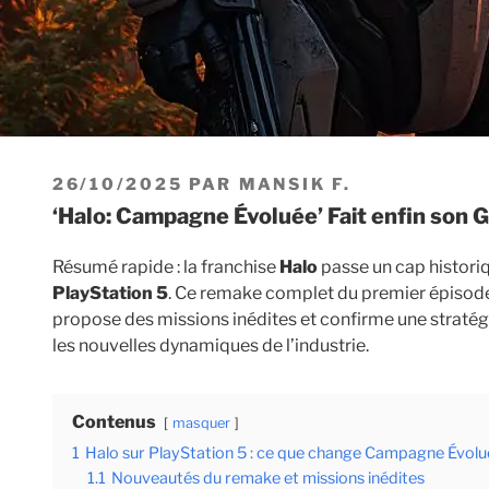
PUBLIÉ
26/10/2025
PAR
MANSIK F.
LE
‘Halo: Campagne Évoluée’ Fait enfin son
Résumé rapide : la franchise
Halo
passe un cap historiq
PlayStation 5
. Ce remake complet du premier épisode
propose des missions inédites et confirme une straté
les nouvelles dynamiques de l’industrie.
Contenus
masquer
1
Halo sur PlayStation 5 : ce que change Campagne Évol
1.1
Nouveautés du remake et missions inédites