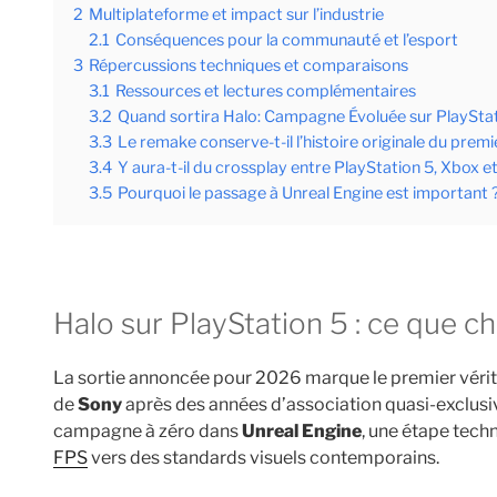
2
Multiplateforme et impact sur l’industrie
2.1
Conséquences pour la communauté et l’esport
3
Répercussions techniques et comparaisons
3.1
Ressources et lectures complémentaires
3.2
Quand sortira Halo: Campagne Évoluée sur PlayStat
3.3
Le remake conserve-t-il l’histoire originale du premi
3.4
Y aura-t-il du crossplay entre PlayStation 5, Xbox e
3.5
Pourquoi le passage à Unreal Engine est important 
Halo sur PlayStation 5 : ce que
La sortie annoncée pour 2026 marque le premier véri
de
Sony
après des années d’association quasi-exclus
campagne à zéro dans
Unreal Engine
, une étape tech
FPS
vers des standards visuels contemporains.