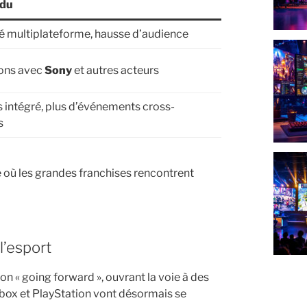
ndu
té multiplateforme, hausse d’audience
ions avec
Sony
et autres acteurs
 intégré, plus d’événements cross-
s
e où les grandes franchises rencontrent
l’esport
on « going forward », ouvrant la voie à des
ox et PlayStation vont désormais se