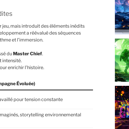
dites
jeu, mais introduit des éléments inédits
développement a réévalué des séquences
ythme et l’immersion.
assé du
Master Chief
.
 intensité.
r enrichir l’histoire.
mpagne Évoluée)
availlé pour tension constante
maginés, storytelling environnemental