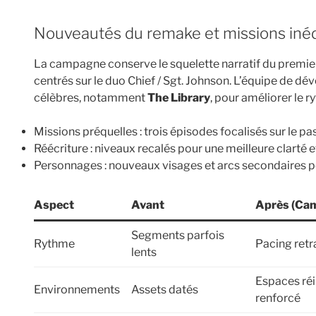
Nouveautés du remake et missions iné
La campagne conserve le squelette narratif du premier 
centrés sur le duo Chief / Sgt. Johnson. L’équipe de 
célèbres, notamment
The Library
, pour améliorer le r
Missions préquelles : trois épisodes focalisés sur le p
Réécriture : niveaux recalés pour une meilleure clarté et
Personnages : nouveaux visages et arcs secondaires pou
Aspect
Avant
Après (Ca
Segments parfois
Rythme
Pacing retr
lents
Espaces réi
Environnements
Assets datés
renforcé