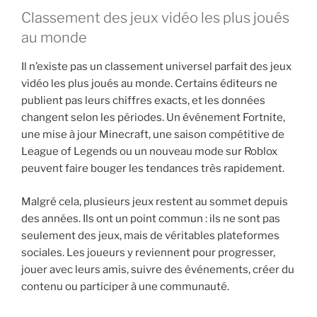
Classement des jeux vidéo les plus joués
au monde
Il n’existe pas un classement universel parfait des jeux
vidéo les plus joués au monde. Certains éditeurs ne
publient pas leurs chiffres exacts, et les données
changent selon les périodes. Un événement Fortnite,
une mise à jour Minecraft, une saison compétitive de
League of Legends ou un nouveau mode sur Roblox
peuvent faire bouger les tendances très rapidement.
Malgré cela, plusieurs jeux restent au sommet depuis
des années. Ils ont un point commun : ils ne sont pas
seulement des jeux, mais de véritables plateformes
sociales. Les joueurs y reviennent pour progresser,
jouer avec leurs amis, suivre des événements, créer du
contenu ou participer à une communauté.