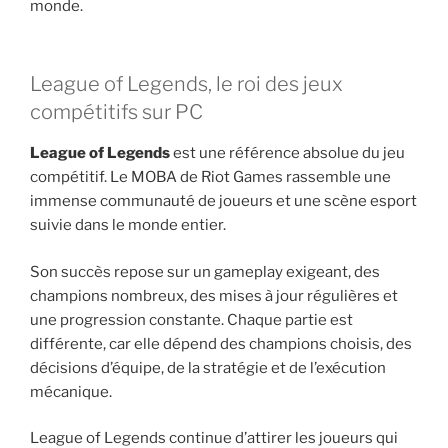
monde.
League of Legends, le roi des jeux
compétitifs sur PC
League of Legends
est une référence absolue du jeu
compétitif. Le MOBA de Riot Games rassemble une
immense communauté de joueurs et une scène esport
suivie dans le monde entier.
Son succès repose sur un gameplay exigeant, des
champions nombreux, des mises à jour régulières et
une progression constante. Chaque partie est
différente, car elle dépend des champions choisis, des
décisions d’équipe, de la stratégie et de l’exécution
mécanique.
League of Legends continue d’attirer les joueurs qui