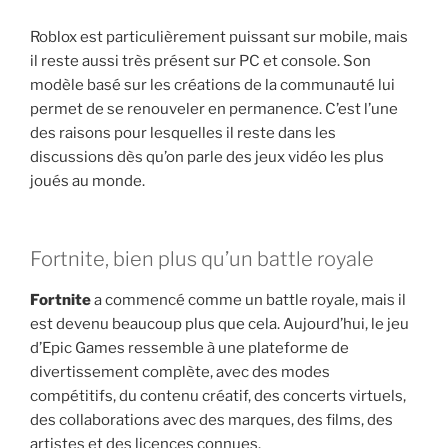
Roblox est particulièrement puissant sur mobile, mais
il reste aussi très présent sur PC et console. Son
modèle basé sur les créations de la communauté lui
permet de se renouveler en permanence. C’est l’une
des raisons pour lesquelles il reste dans les
discussions dès qu’on parle des jeux vidéo les plus
joués au monde.
Fortnite, bien plus qu’un battle royale
Fortnite
a commencé comme un battle royale, mais il
est devenu beaucoup plus que cela. Aujourd’hui, le jeu
d’Epic Games ressemble à une plateforme de
divertissement complète, avec des modes
compétitifs, du contenu créatif, des concerts virtuels,
des collaborations avec des marques, des films, des
artistes et des licences connues.