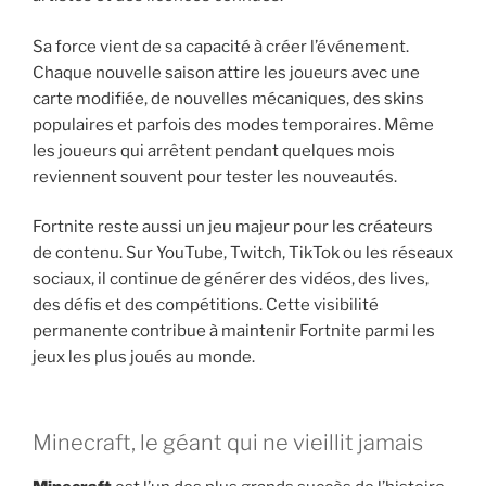
Sa force vient de sa capacité à créer l’événement.
Chaque nouvelle saison attire les joueurs avec une
carte modifiée, de nouvelles mécaniques, des skins
populaires et parfois des modes temporaires. Même
les joueurs qui arrêtent pendant quelques mois
reviennent souvent pour tester les nouveautés.
Fortnite reste aussi un jeu majeur pour les créateurs
de contenu. Sur YouTube, Twitch, TikTok ou les réseaux
sociaux, il continue de générer des vidéos, des lives,
des défis et des compétitions. Cette visibilité
permanente contribue à maintenir Fortnite parmi les
jeux les plus joués au monde.
Minecraft, le géant qui ne vieillit jamais