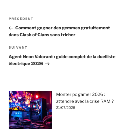
Navigation
Article
PRÉCÉDENT
de
précédent
Comment gagner des gemmes gratuitement
l’article
dans Clash of Clans sans tricher
Article
SUIVANT
suivant
Agent Neon Valorant : guide complet de la duelliste
électrique 2026
Monter pc gamer 2026 :
attendre avec la crise RAM ?
21/07/2026