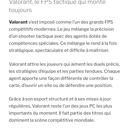
Valorant, le FPS tactique qui monte
toujours
Valorant
s’est imposé comme l’un des grands FPS
compétitifs modernes. Le jeu mélange la précision
d’un shooter tactique avec des agents dotés de
compétences spéciales. Ce mélange le rend à la fois
stratégique, spectaculaire et difficile à maîtriser.
Valorant attire les joueurs qui aiment les duels précis,
les stratégies d’équipe et les parties tendues. Chaque
agent apporte une façon différente de contrôler la
carte, d’ouvrir un site ou de défendre une position.
Grâce à son esport structuré et à ses mises à jour
régulières, Valorant reste l’un des jeux PC les plus
importants du moment. Il fait partie des titres qui
dominent la scène compétitive mondiale.