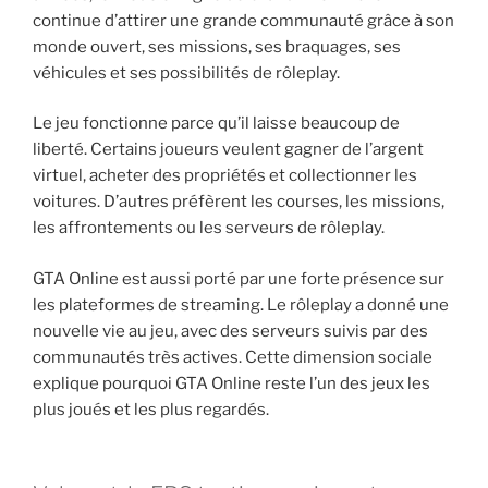
continue d’attirer une grande communauté grâce à son
monde ouvert, ses missions, ses braquages, ses
véhicules et ses possibilités de rôleplay.
Le jeu fonctionne parce qu’il laisse beaucoup de
liberté. Certains joueurs veulent gagner de l’argent
virtuel, acheter des propriétés et collectionner les
voitures. D’autres préfèrent les courses, les missions,
les affrontements ou les serveurs de rôleplay.
GTA Online est aussi porté par une forte présence sur
les plateformes de streaming. Le rôleplay a donné une
nouvelle vie au jeu, avec des serveurs suivis par des
communautés très actives. Cette dimension sociale
explique pourquoi GTA Online reste l’un des jeux les
plus joués et les plus regardés.