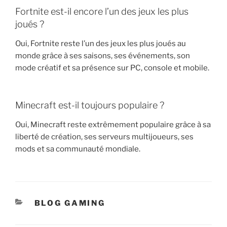
Fortnite est-il encore l’un des jeux les plus
joués ?
Oui, Fortnite reste l’un des jeux les plus joués au
monde grâce à ses saisons, ses événements, son
mode créatif et sa présence sur PC, console et mobile.
Minecraft est-il toujours populaire ?
Oui, Minecraft reste extrêmement populaire grâce à sa
liberté de création, ses serveurs multijoueurs, ses
mods et sa communauté mondiale.
CATÉGORIES
BLOG GAMING