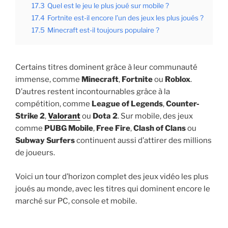
17.3
Quel est le jeu le plus joué sur mobile ?
17.4
Fortnite est-il encore l’un des jeux les plus joués ?
17.5
Minecraft est-il toujours populaire ?
Certains titres dominent grâce à leur communauté
immense, comme
Minecraft
,
Fortnite
ou
Roblox
.
D’autres restent incontournables grâce à la
compétition, comme
League of Legends
,
Counter-
Strike 2
,
Valorant
ou
Dota 2
. Sur mobile, des jeux
comme
PUBG Mobile
,
Free Fire
,
Clash of Clans
ou
Subway Surfers
continuent aussi d’attirer des millions
de joueurs.
Voici un tour d’horizon complet des jeux vidéo les plus
joués au monde, avec les titres qui dominent encore le
marché sur PC, console et mobile.