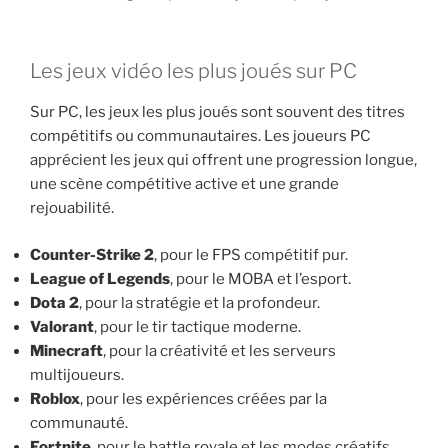
Les jeux vidéo les plus joués sur PC
Sur PC, les jeux les plus joués sont souvent des titres
compétitifs ou communautaires. Les joueurs PC
apprécient les jeux qui offrent une progression longue,
une scène compétitive active et une grande
rejouabilité.
Counter-Strike 2
, pour le FPS compétitif pur.
League of Legends
, pour le MOBA et l’esport.
Dota 2
, pour la stratégie et la profondeur.
Valorant
, pour le tir tactique moderne.
Minecraft
, pour la créativité et les serveurs
multijoueurs.
Roblox
, pour les expériences créées par la
communauté.
Fortnite
, pour le battle royale et les modes créatifs.