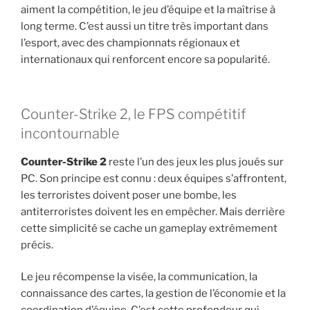
aiment la compétition, le jeu d’équipe et la maîtrise à
long terme. C’est aussi un titre très important dans
l’esport, avec des championnats régionaux et
internationaux qui renforcent encore sa popularité.
Counter-Strike 2, le FPS compétitif
incontournable
Counter-Strike 2
reste l’un des jeux les plus joués sur
PC. Son principe est connu : deux équipes s’affrontent,
les terroristes doivent poser une bombe, les
antiterroristes doivent les en empêcher. Mais derrière
cette simplicité se cache un gameplay extrêmement
précis.
Le jeu récompense la visée, la communication, la
connaissance des cartes, la gestion de l’économie et la