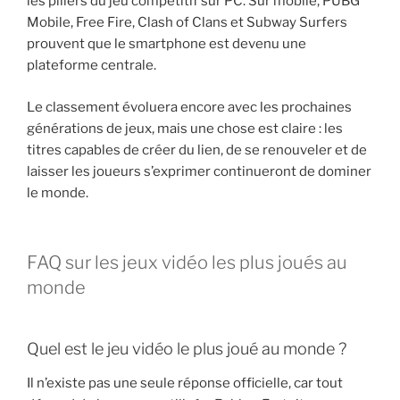
les piliers du jeu compétitif sur PC. Sur mobile, PUBG
Mobile, Free Fire, Clash of Clans et Subway Surfers
prouvent que le smartphone est devenu une
plateforme centrale.
Le classement évoluera encore avec les prochaines
générations de jeux, mais une chose est claire : les
titres capables de créer du lien, de se renouveler et de
laisser les joueurs s’exprimer continueront de dominer
le monde.
FAQ sur les jeux vidéo les plus joués au
monde
Quel est le jeu vidéo le plus joué au monde ?
Il n’existe pas une seule réponse officielle, car tout