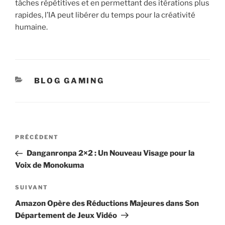
tâches répétitives et en permettant des itérations plus
rapides, l’IA peut libérer du temps pour la créativité
humaine.
CATÉGORIES
BLOG GAMING
Navigation
Article
PRÉCÉDENT
de
précédent
Danganronpa 2×2 : Un Nouveau Visage pour la
l’article
Voix de Monokuma
Article
SUIVANT
suivant
Amazon Opère des Réductions Majeures dans Son
Département de Jeux Vidéo