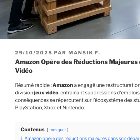
PUBLIÉ
29/10/2025
PAR
MANSIK F.
LE
Amazon Opère des Réductions Majeures dans Son Département de Jeux
Vidéo
Résumé rapide :
Amazon
a engagé une restructuration
division
jeux vidéo
, entraînant suppressions d’emplois 
conséquences se répercutent sur l’écosystème des studi
PlayStation, Xbox et Nintendo.
Contenus
masquer
1
Amazon opère des réductions majeures dans son dépar