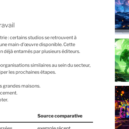
ravail
e : certains studios se retrouvent à
d’une main-d’œuvre disponible. Cette
déjà entamés par plusieurs éditeurs.
rganisations similaires au sein du secteur,
iper les prochaines étapes.
es grandes maisons.
ancement.
ter.
Source comparative
ersées
exemple récent