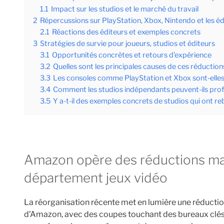
1.1
Impact sur les studios et le marché du travail
2
Répercussions sur PlayStation, Xbox, Nintendo et les é
2.1
Réactions des éditeurs et exemples concrets
3
Stratégies de survie pour joueurs, studios et éditeurs
3.1
Opportunités concrètes et retours d’expérience
3.2
Quelles sont les principales causes de ces réducti
3.3
Les consoles comme PlayStation et Xbox sont-ell
3.4
Comment les studios indépendants peuvent-ils profi
3.5
Y a-t-il des exemples concrets de studios qui ont r
Amazon opère des réductions majeures dans son
département jeux vidéo
La réorganisation récente met en lumière une réductio
d’Amazon, avec des coupes touchant des bureaux c