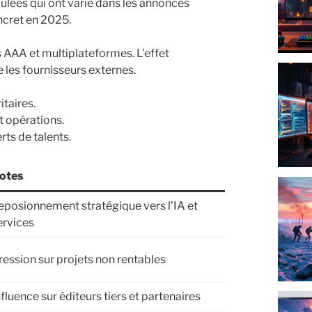
lées qui ont varié dans les annonces
ncret en 2025.
ts AAA et multiplateformes. L’effet
 les fournisseurs externes.
itaires.
t opérations.
rts de talents.
otes
eposionnement stratégique vers l’IA et
ervices
ression sur projets non rentables
nfluence sur éditeurs tiers et partenaires