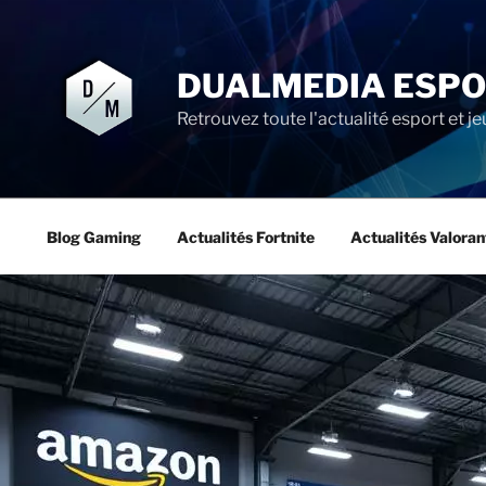
Aller
au
contenu
DUALMEDIA ESP
principal
Retrouvez toute l'actualité esport et je
Blog Gaming
Actualités Fortnite
Actualités Valoran