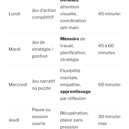
Réflexes
,
attention
Jeu d’action
Lundi
visuelle,
45 minutes
compétitif
coordination
œil-main
Mémoire
de
Jeu de
travail,
45 à 60
Mardi
stratégie /
planification,
minutes
gestion
stratégie
Flexibilité
mentale,
Jeu narratif
Mercredi
empathie,
60 minutes
ou puzzle
apprentissage
par réflexion
Pause ou
Récupération,
session
30 minutes
Jeudi
plaisir sans
courte
max
pression