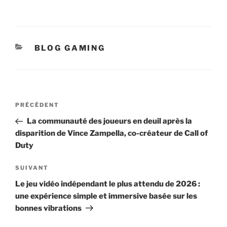
CATÉGORIES
BLOG GAMING
Navigation
Article
PRÉCÉDENT
de
précédent
La communauté des joueurs en deuil après la
l’article
disparition de Vince Zampella, co-créateur de Call of
Duty
Article
SUIVANT
suivant
Le jeu vidéo indépendant le plus attendu de 2026 :
une expérience simple et immersive basée sur les
bonnes vibrations