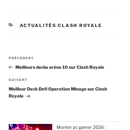
CATÉGORIES
ACTUALITÉS CLASH ROYALE
Navigation
Article
PRÉCÉDENT
de
précédent
Meilleurs decks arène 10 sur Clash Royale
l’article
Article
SUIVANT
suivant
Meilleur Deck Defi Operation Minage sur Clash
Royale
Monter pc gamer 2026 :