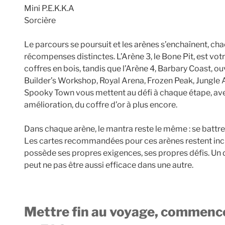
Mini P.E.K.K.A
Sorcière
Le parcours se poursuit et les arènes s’enchaînent, ch
récompenses distinctes. L’Arène 3, le Bone Pit, est vo
coffres en bois, tandis que l’Arène 4, Barbary Coast, ou
Builder’s Workshop, Royal Arena, Frozen Peak, Jungle A
Spooky Town vous mettent au défi à chaque étape, a
amélioration, du coffre d’or à plus encore.
Dans chaque arène, le mantra reste le même : se battre
Les cartes recommandées pour ces arènes restent inc
possède ses propres exigences, ses propres défis. Un d
peut ne pas être aussi efficace dans une autre.
Mettre fin au voyage, commencer la maîtrise : conclusion