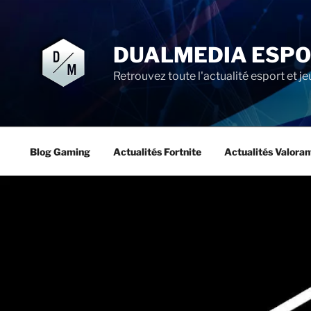
Aller
au
contenu
DUALMEDIA ESP
principal
Retrouvez toute l'actualité esport et je
Blog Gaming
Actualités Fortnite
Actualités Valoran