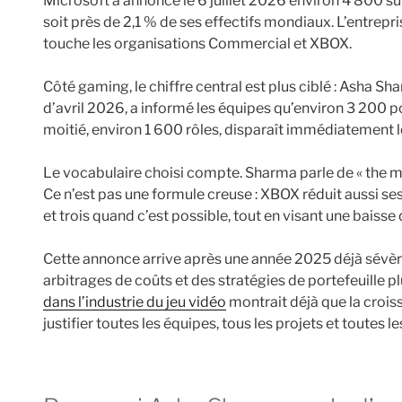
Microsoft a annoncé le 6 juillet 2026 environ 4 800 su
soit près de 2,1 % de ses effectifs mondiaux. L’entrepr
touche les organisations Commercial et XBOX.
Côté gaming, le chiffre central est plus ciblé : Asha 
d’avril 2026, a informé les équipes qu’environ 3 200 
moitié, environ 1 600 rôles, disparaît immédiatement le 
Le vocabulaire choisi compte. Sharma parle de « the mo
Ce n’est pas une formule creuse : XBOX réduit aussi
et trois quand c’est possible, tout en visant une baiss
Cette annonce arrive après une année 2025 déjà sévère
arbitrages de coûts et des stratégies de portefeuille p
dans l’industrie du jeu vidéo
montrait déjà que la crois
justifier toutes les équipes, tous les projets et toutes le