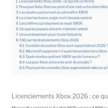
1
Licenciements Xbox 2026 : ce qui est confirmé
2
Pourquoi Asha Sharma parle d’une restructuration hist
3
Les studios qui sortent du périmètre XBOX
4
La crise hardware, angle mort devenu central
5
Les chiffres qui résument le reset XBOX
6
Ce que les joueurs doivent vraiment retenir
7
Un avertissement pour toute l’industrie
8
FAQ sur les licenciements Xbox 2026
8.1
Combien de postes Xbox sont supprimés en 2026 
8.2
Microsoft supprime-t-il aussi des postes hors Xbox
8.3
Quels studios quittent XBOX après l’annonce ?
8.4
Les jeux Xbox annoncés sont-ils annulés ?
8.5
Pourquoi les consoles Xbox augmentent-elles en pri
Licenciements Xbox 2026 : ce qu