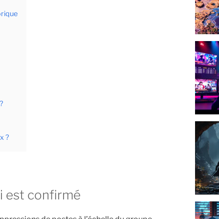
orique
?
 ?
x ?
i est confirmé