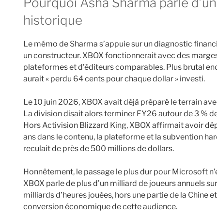
Pourquoi Asha Sharma parle d’une restructuration
historique
Le mémo de Sharma s’appuie sur un diagnostic financ
un constructeur. XBOX fonctionnerait avec des marges « 
plateformes et d’éditeurs comparables. Plus brutal enc
aurait « perdu 64 cents pour chaque dollar » investi.
Le 10 juin 2026, XBOX avait déjà préparé le terrain av
La division disait alors terminer FY26 autour de 3 % de
Hors Activision Blizzard King, XBOX affirmait avoir dép
ans dans le contenu, la plateforme et la subvention ha
reculait de près de 500 millions de dollars.
Honnêtement, le passage le plus dur pour Microsoft n’
XBOX parle de plus d’un milliard de joueurs annuels su
milliards d’heures jouées, hors une partie de la Chine e
conversion économique de cette audience.