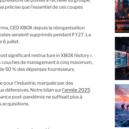
ppressions de postes à l’échelle du groupe,
ise précise que l’essentiel de ces coupes
Sharma, CEO XBOX depuis la réorganisation
postes seraient supprimés pendant FY27. La
6 juillet.
st significant restructure in XBOX history ».
 ses couches de management à cinq maximum,
e de 50 % des dépenses fournisseurs.
 pour l’industrie, marquée par des
lus défensives. Notre bilan sur
l’année 2025
sance post-pandémie ne suffisait plus à
s acquisitions.