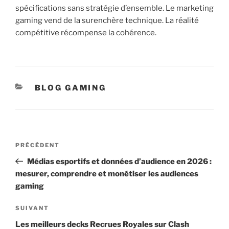
spécifications sans stratégie d’ensemble. Le marketing
gaming vend de la surenchère technique. La réalité
compétitive récompense la cohérence.
CATÉGORIES
BLOG GAMING
Navigation
Article
PRÉCÉDENT
de
précédent
Médias esportifs et données d’audience en 2026 :
l’article
mesurer, comprendre et monétiser les audiences
gaming
Article
SUIVANT
suivant
Les meilleurs decks Recrues Royales sur Clash