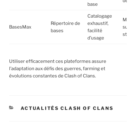
de
mis
base
Catalogage
Moins
Répertoire de
exhaustif,
BasesMax
sur le
bases
facilité
strat
d’usage
Utiliser efficacement ces plateformes assure
l’adaptation aux défis des guerres, farming et
évolutions constantes de Clash of Clans.
CATÉGORIES
ACTUALITÉS CLASH OF CLANS