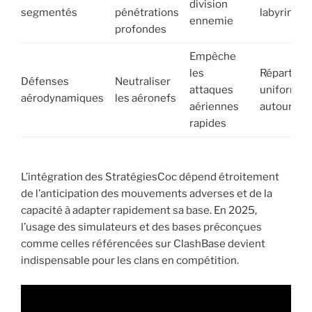
division
segmentés
pénétrations
labyrinthe
ennemie
profondes
Empêche
les
Répartir
Défenses
Neutraliser
attaques
uniformé
aérodynamiques
les aéronefs
aériennes
autour HD
rapides
L’intégration des StratégiesCoc dépend étroitement
de l’anticipation des mouvements adverses et de la
capacité à adapter rapidement sa base. En 2025,
l’usage des simulateurs et des bases préconçues
comme celles référencées sur ClashBase devient
indispensable pour les clans en compétition.