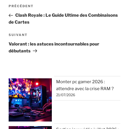
Navigation
Article
PRÉCÉDENT
de
précédent
Clash Royale : Le Guide Ultime des Combinaisons
l’article
de Cartes
Article
SUIVANT
suivant
Valorant : les astuces incontournables pour
débutants
Monter pc gamer 2026 :
attendre avec la crise RAM ?
21/07/2026