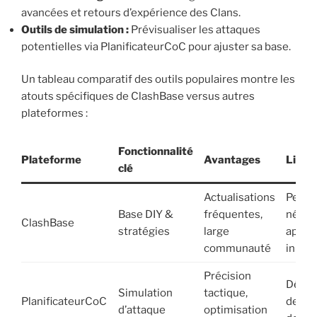
avancées et retours d’expérience des Clans.
Outils de simulation :
Prévisualiser les attaques
potentielles via PlanificateurCoC pour ajuster sa base.
Un tableau comparatif des outils populaires montre les
atouts spécifiques de ClashBase versus autres
plateformes :
Fonctionnalité
Plateforme
Avantages
Limit
clé
Actualisations
Peut
Base DIY &
fréquentes,
néces
ClashBase
stratégies
large
appre
communauté
initial
Précision
Dépen
Simulation
tactique,
PlanificateurCoC
des d
d’attaque
optimisation