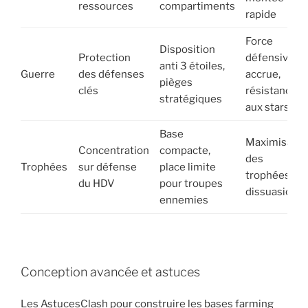
ressources
compartiments
rapide
Force
Disposition
Protection
défensive
anti 3 étoiles,
Guerre
des défenses
accrue,
pièges
clés
résistance
stratégiques
aux stars
Base
Maximisatio
Concentration
compacte,
des
Trophées
sur défense
place limite
trophées,
du HDV
pour troupes
dissuasion
ennemies
Conception avancée et astuces
Les AstucesClash pour construire les bases farming