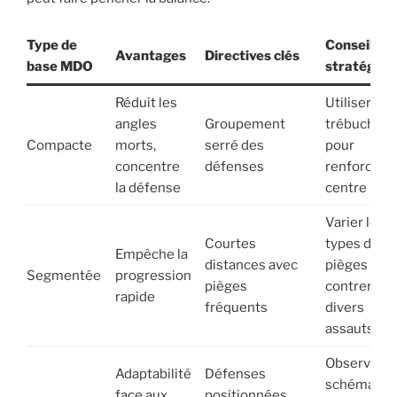
Type de
Conseils
Avantages
Directives clés
base MDO
stratégiqu
Réduit les
Utiliser les
angles
Groupement
trébuchets
Compacte
morts,
serré des
pour
concentre
défenses
renforcer l
la défense
centre
Varier les
Courtes
types de
Empêche la
distances avec
pièges pou
Segmentée
progression
pièges
contrer
rapide
fréquents
divers
assauts
Observer l
Adaptabilité
Défenses
schémas
face aux
positionnées