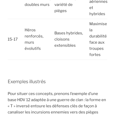
aériennes
doubles murs
variété de
et
pièges
hybrides
Maximiser
Héros
la
Bases hybrides,
renforcés,
durabilité
15-17
cloisons
murs
face aux
extensibles
évolutifs
troupes
fortes
Exemples illustrés
Pour situer ces concepts, prenons l’exemple d’une
base HDV 12 adaptée à une guerre de clan : la forme en
« T » inversé entoure les défenses clés de façon à
canaliser les incursions ennemies vers des pièges