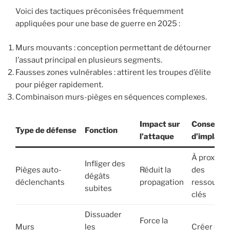
Voici des tactiques préconisées fréquemment
appliquées pour une base de guerre en 2025 :
Murs mouvants : conception permettant de détourner
l’assaut principal en plusieurs segments.
Fausses zones vulnérables : attirent les troupes d’élite
pour piéger rapidement.
Combinaison murs-pièges en séquences complexes.
Impact sur
Conseils
Type de défense
Fonction
l’attaque
d’implant
À proximit
Infliger des
Pièges auto-
Réduit la
des
dégâts
déclenchants
propagation
ressource
subites
clés
Dissuader
Force la
Murs
les
Créer des