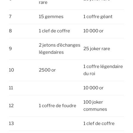
rare
7
15 gemmes
1 coffre géant
8
1 clef de coffre
10 000 or
2 jetons d’échanges
9
25 joker rare
légendaires
1 coffre légendaire
10
2500 or
du roi
11
10 000 or
100 joker
12
1 coffre de foudre
communes
13
1 clef de coffre