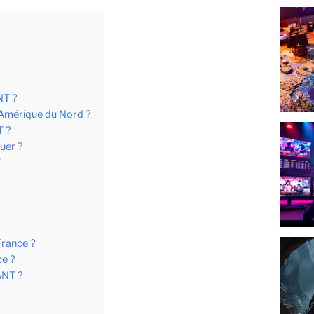
NT ?
l’Amérique du Nord ?
T ?
uer ?
T
France ?
ce ?
ANT ?