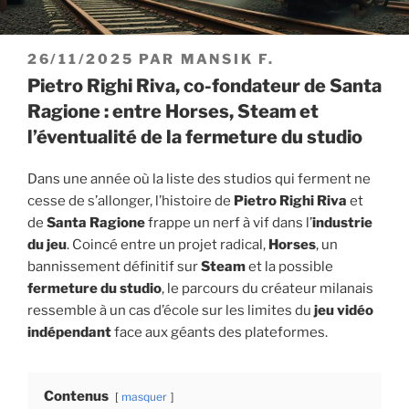
PUBLIÉ
26/11/2025
PAR
MANSIK F.
LE
Pietro Righi Riva, co-fondateur de Santa
Ragione : entre Horses, Steam et
l’éventualité de la fermeture du studio
Dans une année où la liste des studios qui ferment ne
cesse de s’allonger, l’histoire de
Pietro Righi Riva
et
de
Santa Ragione
frappe un nerf à vif dans l’
industrie
du jeu
. Coincé entre un projet radical,
Horses
, un
bannissement définitif sur
Steam
et la possible
fermeture du studio
, le parcours du créateur milanais
ressemble à un cas d’école sur les limites du
jeu vidéo
indépendant
face aux géants des plateformes.
Contenus
masquer