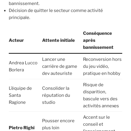
bannissement.
Décision de quitter le secteur comme activité
principale.
Conséquence
Acteur
Attente initiale
après
bannissement
Lancer une
Reconversion hors
Andrea Lucco
carrière de game
du jeu vidéo,
Borlera
dev auteuriste
pratique en hobby
Risque de
L’équipe de
Consolider la
disparition,
Santa
réputation du
bascule vers des
Ragione
studio
activités annexes
Accent sur le
Pousser encore
conseil et
Pietro Righi
plus loin