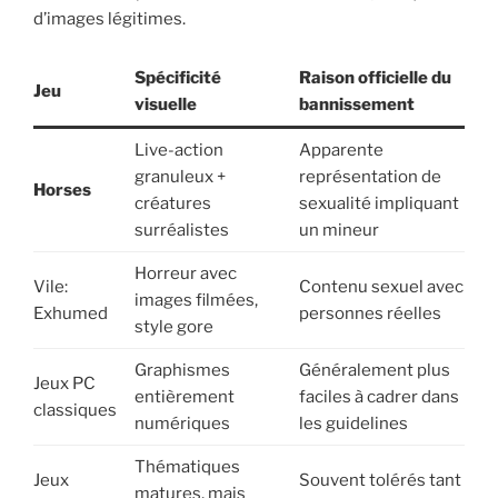
d’images légitimes.
Spécificité
Raison officielle du
Jeu
visuelle
bannissement
Live-action
Apparente
granuleux +
représentation de
Horses
créatures
sexualité impliquant
surréalistes
un mineur
Horreur avec
Vile:
Contenu sexuel avec
images filmées,
Exhumed
personnes réelles
style gore
Graphismes
Généralement plus
Jeux PC
entièrement
faciles à cadrer dans
classiques
numériques
les guidelines
Thématiques
Jeux
Souvent tolérés tant
matures, mais