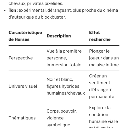
chevaux, privates pixélisés.
Ton
: expérimental, dérangeant, plus proche du cinéma
d’auteur que du blockbuster.
Caractéristique
Effet
Description
de Horses
recherché
Vue à la première
Plonger le
Perspective
personne,
joueur dans un
immersion totale
malaise intime
Créer un
Noir et blanc,
sentiment
Univers visuel
figures hybrides
d’étrangeté
humaines/chevaux
permanente
Explorer la
Corps, pouvoir,
condition
Thématiques
violence
humaine via le
symbolique