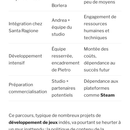
peu de moyens
Borlera
Engagement de
Andrea +
Intégration chez
ressources
équipe du
Santa Ragione
humaines et
studio
techniques
Équipe
Montée des
Développement
resserrée,
coûts,
intensif
encadrement
dépendance au
de Pietro
succès futur
Studio +
Dépendance aux
Préparation
partenaires
plateformes
commercialisation
potentiels
comme
Steam
Ce parcours, typique de nombreux projets de
développement de jeux
indés, va pourtant se heurter à
un mur inattendu : la politique de contenu de la