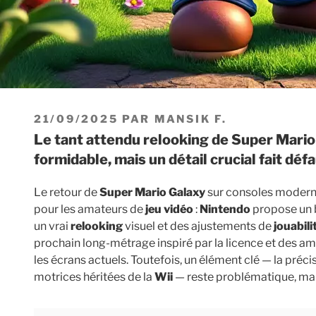
PUBLIÉ
21/09/2025
PAR
MANSIK F.
LE
Le tant attendu relooking de Super Mario Galaxy : une mise à jour
formidable, mais un détail crucial fait déf
Le retour de
Super Mario Galaxy
sur consoles moder
pour les amateurs de
jeu vidéo
:
Nintendo
propose un b
un vrai
relooking
visuel et des ajustements de
jouabili
prochain long-métrage inspiré par la licence et des a
les écrans actuels. Toutefois, un élément clé — la préci
motrices héritées de la
Wii
— reste problématique, mal