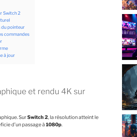
r Switch 2
turel
s du pointeur
n des commandes
er
erme
e à jour
aphique. Sur
Switch 2
, la résolution atteint le
ficie d’un passage à
1080p
.