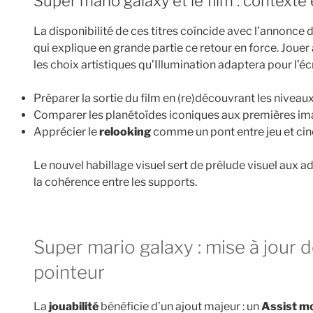
Super mario galaxy et le film : contexte
La disponibilité de ces titres coïncide avec l’annonce 
qui explique en grande partie ce retour en force. Jouer 
les choix artistiques qu’Illumination adaptera pour l’éc
Préparer la sortie du film en (re)découvrant les niveaux
Comparer les planétoïdes iconiques aux premières ima
Apprécier le
relooking
comme un pont entre jeu et ci
Le nouvel habillage visuel sert de prélude visuel aux
la cohérence entre les supports.
Super mario galaxy : mise à jour de la jouabilité et limites du
pointeur
La
jouabilité
bénéficie d’un ajout majeur : un
Assist m