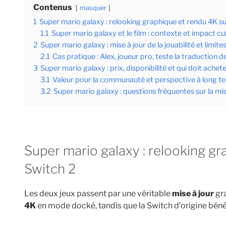
Contenus
masquer
1
Super mario galaxy : relooking graphique et rendu 4K su
1.1
Super mario galaxy et le film : contexte et impact cul
2
Super mario galaxy : mise à jour de la jouabilité et limite
2.1
Cas pratique : Alex, joueur pro, teste la traductio
3
Super mario galaxy : prix, disponibilité et qui doit achet
3.1
Valeur pour la communauté et perspective à long t
3.2
Super mario galaxy : questions fréquentes sur la mis
Super mario galaxy : relooking graphique et rendu 4K sur
Switch 2
Les deux jeux passent par une véritable
mise à jour
gr
4K
en mode docké, tandis que la Switch d’origine béné