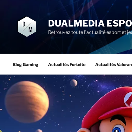
Aller
au
contenu
DUALMEDIA ESP
principal
Retrouvez toute l'actualité esport et je
Blog Gaming
Actualités Fortnite
Actualités Valoran