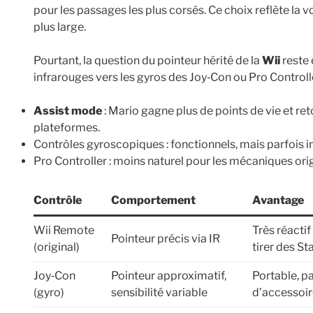
pour les passages les plus corsés. Ce choix reflète la v
plus large.
Pourtant, la question du pointeur hérité de la
Wii
reste
infrarouges vers les gyros des Joy‑Con ou Pro Controll
Assist mode
: Mario gagne plus de points de vie et 
plateformes.
Contrôles gyroscopiques : fonctionnels, mais parfois i
Pro Controller : moins naturel pour les mécaniques orig
Contrôle
Comportement
Avantage
Wii Remote
Très réactif
Pointeur précis via IR
(original)
tirer des Sta
Joy‑Con
Pointeur approximatif,
Portable, p
(gyro)
sensibilité variable
d’accessoi