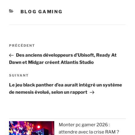
CATÉGORIES
BLOG GAMING
Navigation
Article
PRÉCÉDENT
de
précédent
Des anciens développeurs d’Ubisoft, Ready At
l’article
Dawn et Midgar créent Atlantis Studio
Article
SUIVANT
suivant
Le jeu black panther d’ea aurait intégré un système
de nemesis évolué, selon un rapport
Monter pc gamer 2026 :
attendre avec la crise RAM ?