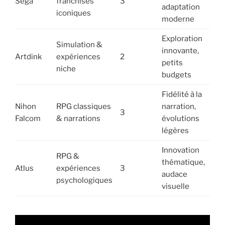
Sega
franchises
3
adaptation
P
iconiques
moderne
Exploration
Simulation &
innovante,
Artdink
expériences
2
P
petits
niche
budgets
Fidélité à la
Nihon
RPG classiques
narration,
P
3
Falcom
& narrations
évolutions
P
légères
Innovation
RPG &
thématique,
P
Atlus
expériences
3
audace
N
psychologiques
visuelle