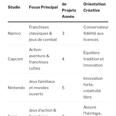
D
de
Orientation
Studio
Focus Principal
s
Projets
Créative
P
Année
Franchises
Conservateur,
P
Namco
classiques &
3
fidélité aux
N
jeux de combat
licences
Action-
Équilibre
aventure &
P
Capcom
4
tradition et
franchises
X
innovation
cultes
Innovation
Jeux familiaux
S
forte,
Nintendo
et mondes
5
P
créativité
ouverts
(
libre
Assure
Jeux d’action &
l’héritage,
P